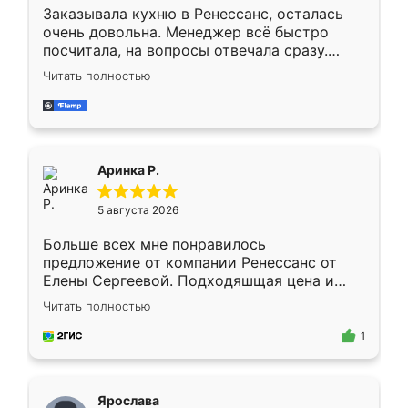
Заказывала кухню в Ренессанс, осталась
очень довольна. Менеджер всё быстро
посчитала, на вопросы отвечала сразу.
Замерщик приехал в субботу, подошёл к
Читать полностью
делу со всей ответственностью. Собрали
за день, ребята работали аккуратно, даже
пыли почти не было. Качество отличное,
ящики ходят плавно, ничего не скрипит.
Всё подошло как влитое.
Аринка Р.
5 августа 2026
Больше всех мне понравилось
предложение от компании Ренессанс от
Елены Сергеевой. Подходяшщая цена и
короткие сроки изготовления. Приехавший
Читать полностью
для замера сотрудник Владислав
предложил по моему эскизу самый
1
подходящий вариант шкафа. Немного его
видоизменил, получилось даже лучше, чем
я хотела.
Ярослава