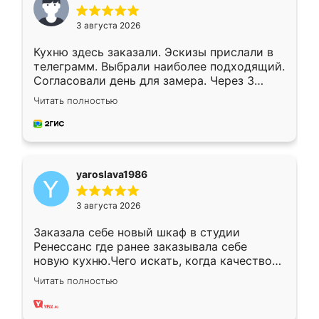
3 августа 2026
Кухню здесь заказали. Эскизы прислали в
телеграмм. Выбрали наиболее подходящий.
Согласовали день для замера. Через 3
недели кухня была уже готова. Остались
Читать полностью
довольны работой. Спасибо Ренессанс
мебель за качественную работу!
yaroslava1986
3 августа 2026
Заказала себе новый шкаф в студии
Ренессанс где ранее заказывала себе
новую кухню.Чего искать, когда качеством
вполне довольна. Служит кухня уже почти
Читать полностью
два года, нареканий нет.