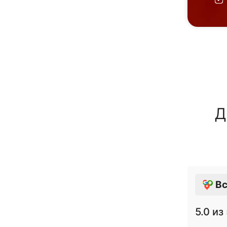
Д
Вс
5.0
из 