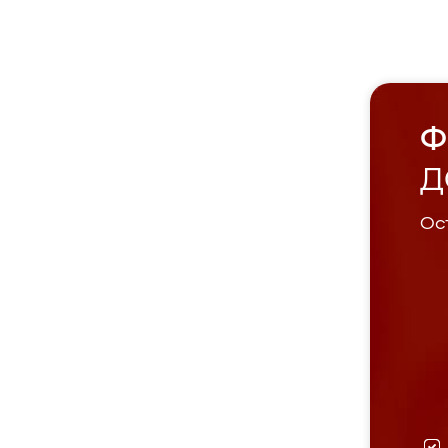
Ф
Д
Ост