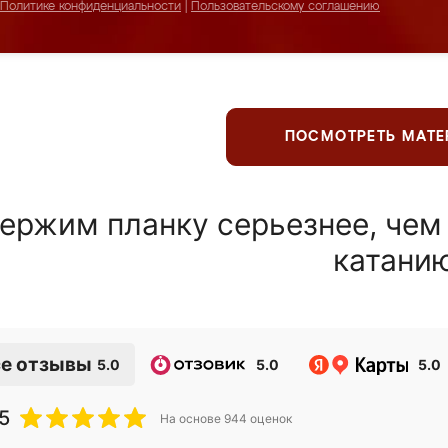
Политике конфиденциальности
|
Пользовательскому соглашению
ПОСМОТРЕТЬ МАТ
ержим планку серьезнее, чем
катани
е отзывы
5.0
5.0
5.0
5
На основе
944
оценок