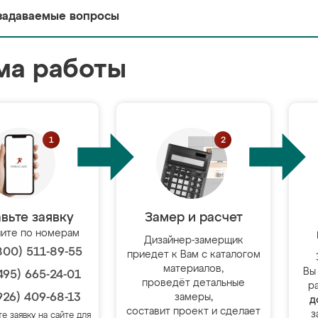
задаваемые вопросы
ма работы
вьте заявку
Замер и расчет
ите по номерам
Дизайнер-замерщик
800) 511-89-55
приедет к Вам с каталогом
материалов,
Вы
495) 665-24-01
проведёт детальные
р
926) 409-68-13
замеры,
д
составит проект и сделает
з
те заявку на сайте для