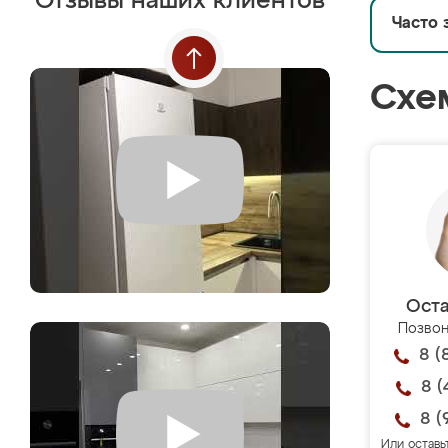
Отзывы наших клиентов
Часто 
Схе
Оста
Позвон
8 (
8 (
8 (
Или оставь