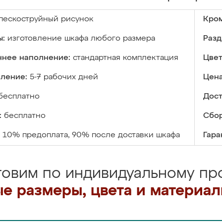
пескоструйный рисунок
Кром
ы:
изготовление шкафа любого размера
Разд
ннее наполнение:
стандартная комплектация
Цвет
вление:
5-7 рабочих дней
Цена
бесплатно
Дост
:
бесплатно
Сбор
10% предоплата, 90% после доставки шкафа
Гара
товим по индивидуальному про
е размеры, цвета и материа