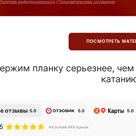
Политике конфиденциальности
|
Пользовательскому соглашению
ПОСМОТРЕТЬ МАТ
ержим планку серьезнее, чем
катани
е отзывы
5.0
5.0
5.0
5
На основе
945
оценок