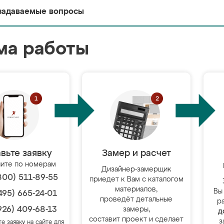
задаваемые вопросы
ма работы
вьте заявку
Замер и расчет
ите по номерам
Дизайнер-замерщик
800) 511-89-55
приедет к Вам с каталогом
материалов,
Вы
495) 665-24-01
проведёт детальные
р
926) 409-68-13
замеры,
д
составит проект и сделает
з
те заявку на сайте для