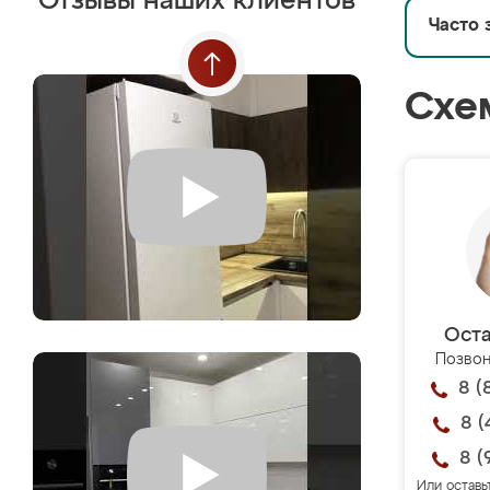
Отзывы наших клиентов
Часто 
Схе
Оста
Позвон
8 (
8 (
8 (
Или оставь