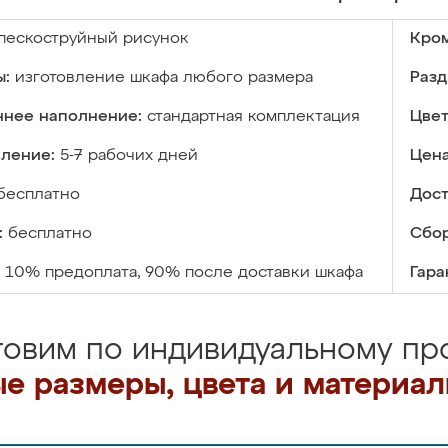
пескоструйный рисунок
Кром
ы:
изготовление шкафа любого размера
Разд
ннее наполнение:
стандартная комплектация
Цвет
вление:
5-7 рабочих дней
Цена
бесплатно
Дост
:
бесплатно
Сбор
10% предоплата, 90% после доставки шкафа
Гара
товим по индивидуальному про
е размеры, цвета и материа