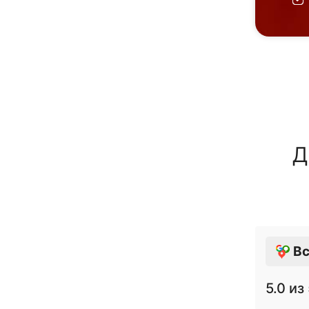
Д
Вс
5.0
из 