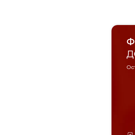
Ф
Д
Ост