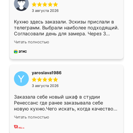
3 августа 2026
Кухню здесь заказали. Эскизы прислали в
телеграмм. Выбрали наиболее подходящий.
Согласовали день для замера. Через 3
недели кухня была уже готова. Остались
Читать полностью
довольны работой. Спасибо Ренессанс
мебель за качественную работу!
yaroslava1986
3 августа 2026
Заказала себе новый шкаф в студии
Ренессанс где ранее заказывала себе
новую кухню.Чего искать, когда качеством
вполне довольна. Служит кухня уже почти
Читать полностью
два года, нареканий нет.