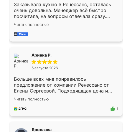
Заказывала кухню в Ренессанс, осталась
очень довольна. Менеджер всё быстро
посчитала, на вопросы отвечала сразу.
Замерщик приехал в субботу, подошёл к
Читать полностью
делу со всей ответственностью. Собрали
за день, ребята работали аккуратно, даже
пыли почти не было. Качество отличное,
ящики ходят плавно, ничего не скрипит.
Всё подошло как влитое.
Аринка Р.
5 августа 2026
Больше всех мне понравилось
предложение от компании Ренессанс от
Елены Сергеевой. Подходяшщая цена и
короткие сроки изготовления. Приехавший
Читать полностью
для замера сотрудник Владислав
предложил по моему эскизу самый
1
подходящий вариант шкафа. Немного его
видоизменил, получилось даже лучше, чем
я хотела.
Ярослава