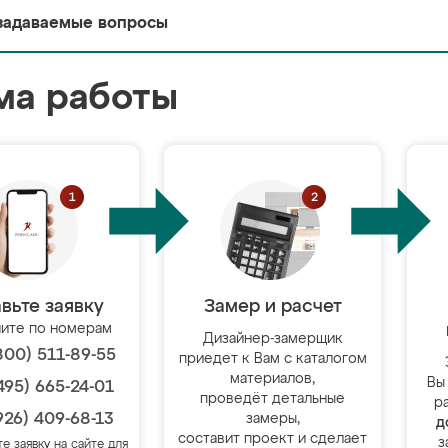
задаваемые вопросы
ма работы
вьте заявку
Замер и расчет
ите по номерам
Дизайнер-замерщик
800) 511-89-55
приедет к Вам с каталогом
материалов,
Вы
495) 665-24-01
проведёт детальные
р
926) 409-68-13
замеры,
д
составит проект и сделает
з
те заявку на сайте для