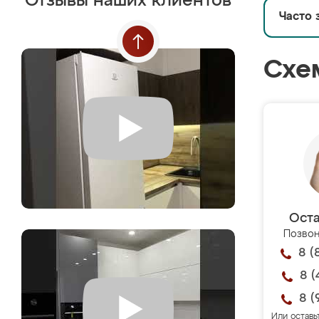
Отзывы наших клиентов
Часто 
Схе
Оста
Позвон
8 (
8 (
8 (
Или оставь