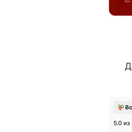
Д
Вс
5.0
из 