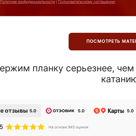
Политике конфиденциальности
|
Пользовательскому соглашению
ПОСМОТРЕТЬ МАТ
ержим планку серьезнее, чем
катани
е отзывы
5.0
5.0
5.0
5
На основе
945
оценок