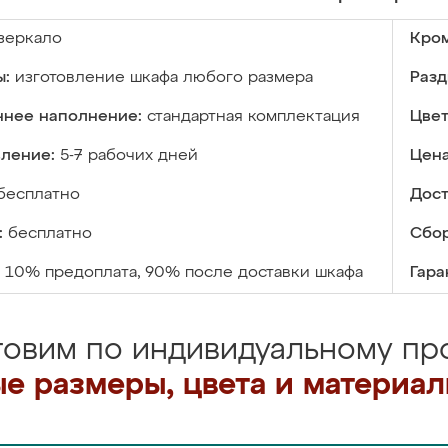
зеркало
Кром
ы:
изготовление шкафа любого размера
Разд
ннее наполнение:
стандартная комплектация
Цвет
вление:
5-7 рабочих дней
Цена
бесплатно
Дост
:
бесплатно
Сбор
10% предоплата, 90% после доставки шкафа
Гара
товим по индивидуальному про
е размеры, цвета и материа