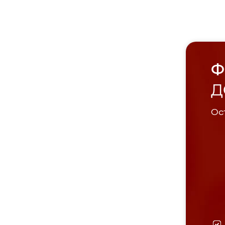
Ф
Д
Ост