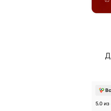
Д
Вс
5.0
из 