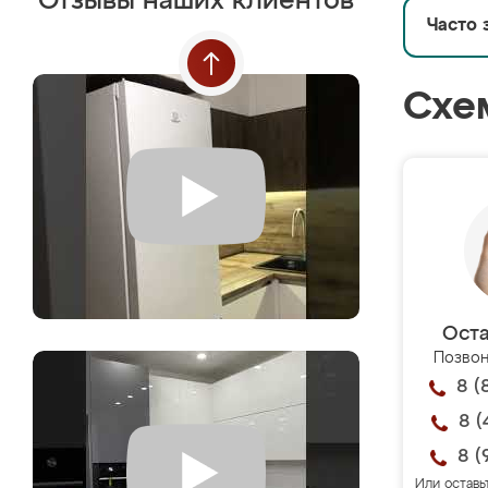
Отзывы наших клиентов
Часто 
Схе
Оста
Позвон
8 (
8 (
8 (
Или оставь