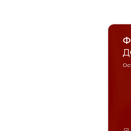
Ф
Д
Ост