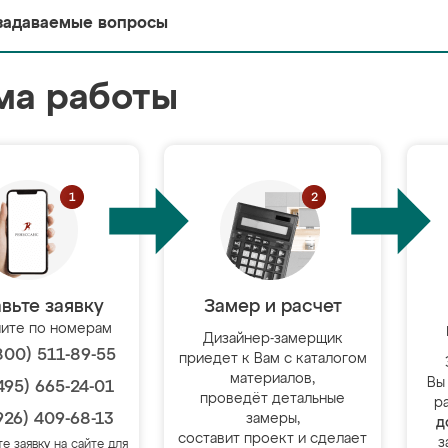
задаваемые вопросы
ма работы
вьте заявку
Замер и расчет
ите по номерам
Дизайнер-замерщик
800) 511-89-55
приедет к Вам с каталогом
материалов,
Вы
495) 665-24-01
проведёт детальные
р
926) 409-68-13
замеры,
д
составит проект и сделает
з
те заявку на сайте для