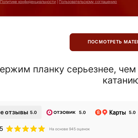
Политике конфиденциальности
|
Пользовательскому соглашению
ПОСМОТРЕТЬ МАТ
ержим планку серьезнее, чем
катани
е отзывы
5.0
5.0
5.0
5
На основе
945
оценок