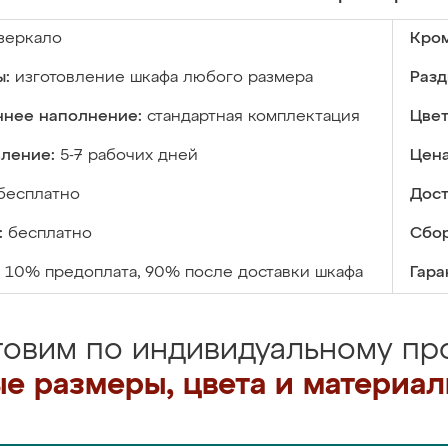
зеркало
Кром
ы:
изготовление шкафа любого размера
Разд
ннее наполнение:
стандартная комплектация
Цвет
вление:
5-7 рабочих дней
Цена
бесплатно
Дост
:
бесплатно
Сбор
10% предоплата, 90% после доставки шкафа
Гара
товим по индивидуальному про
е размеры, цвета и материа