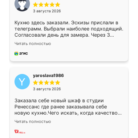
3 августа 2026
Кухню здесь заказали. Эскизы прислали в
телеграмм. Выбрали наиболее подходящий.
Согласовали день для замера. Через 3
недели кухня была уже готова. Остались
Читать полностью
довольны работой. Спасибо Ренессанс
мебель за качественную работу!
yaroslava1986
3 августа 2026
Заказала себе новый шкаф в студии
Ренессанс где ранее заказывала себе
новую кухню.Чего искать, когда качеством
вполне довольна. Служит кухня уже почти
Читать полностью
два года, нареканий нет.