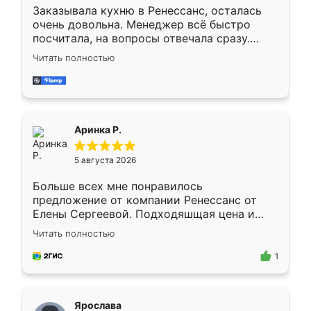
Заказывала кухню в Ренессанс, осталась
очень довольна. Менеджер всё быстро
посчитала, на вопросы отвечала сразу.
Замерщик приехал в субботу, подошёл к
Читать полностью
делу со всей ответственностью. Собрали
за день, ребята работали аккуратно, даже
пыли почти не было. Качество отличное,
ящики ходят плавно, ничего не скрипит.
Всё подошло как влитое.
Аринка Р.
5 августа 2026
Больше всех мне понравилось
предложение от компании Ренессанс от
Елены Сергеевой. Подходяшщая цена и
короткие сроки изготовления. Приехавший
Читать полностью
для замера сотрудник Владислав
предложил по моему эскизу самый
1
подходящий вариант шкафа. Немного его
видоизменил, получилось даже лучше, чем
я хотела.
Ярослава