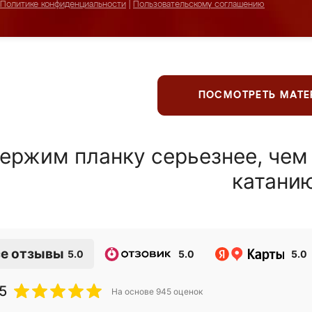
Политике конфиденциальности
|
Пользовательскому соглашению
ПОСМОТРЕТЬ МАТ
ержим планку серьезнее, чем
катани
е отзывы
5.0
5.0
5.0
5
На основе
945
оценок