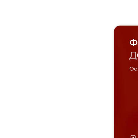
Ф
Д
Ост