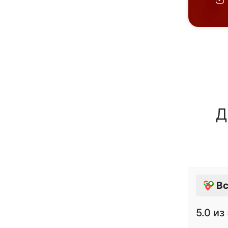
Д
Вс
5.0
из 