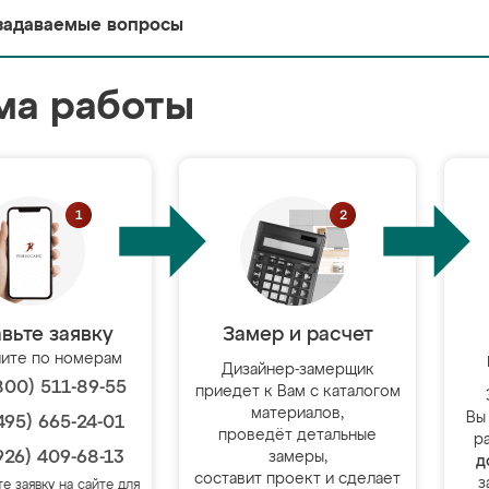
задаваемые вопросы
ма работы
вьте заявку
Замер и расчет
ите по номерам
Дизайнер-замерщик
800) 511-89-55
приедет к Вам с каталогом
материалов,
Вы
495) 665-24-01
проведёт детальные
р
926) 409-68-13
замеры,
д
составит проект и сделает
з
те заявку на сайте для