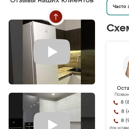
Отзывы наших клиентов
Часто 
Схе
Оста
Позвон
8 (
8 (
8 (
Или оставь