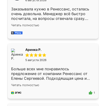
6 августа 2026
мебели буду заказывать только здесь.
Заказывала кухню в Ренессанс, осталась
очень довольна. Менеджер всё быстро
посчитала, на вопросы отвечала сразу.
Замерщик приехал в субботу, подошёл к
Читать полностью
делу со всей ответственностью. Собрали
за день, ребята работали аккуратно, даже
пыли почти не было. Качество отличное,
ящики ходят плавно, ничего не скрипит.
Всё подошло как влитое.
Аринка Р.
5 августа 2026
Больше всех мне понравилось
предложение от компании Ренессанс от
Елены Сергеевой. Подходяшщая цена и
короткие сроки изготовления. Приехавший
Читать полностью
для замера сотрудник Владислав
предложил по моему эскизу самый
1
подходящий вариант шкафа. Немного его
видоизменил, получилось даже лучше, чем