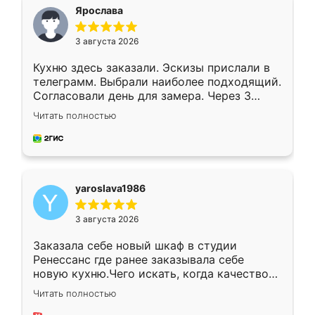
я хотела.
Ярослава
3 августа 2026
Кухню здесь заказали. Эскизы прислали в
телеграмм. Выбрали наиболее подходящий.
Согласовали день для замера. Через 3
недели кухня была уже готова. Остались
Читать полностью
довольны работой. Спасибо Ренессанс
мебель за качественную работу!
yaroslava1986
3 августа 2026
Заказала себе новый шкаф в студии
Ренессанс где ранее заказывала себе
новую кухню.Чего искать, когда качеством
вполне довольна. Служит кухня уже почти
Читать полностью
два года, нареканий нет.