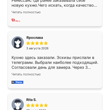
Ренессанс где ранее заказывала себе
новую кухню.Чего искать, когда качеством
вполне довольна. Служит кухня уже почти
Читать полностью
два года, нареканий нет.
Ярослава
3 августа 2026
Кухню здесь заказали. Эскизы прислали в
телеграмм. Выбрали наиболее подходящий.
Согласовали день для замера. Через 3
недели кухня была уже готова. Остались
Читать полностью
довольны работой. Спасибо Ренессанс
мебель за качественную работу!
Rita S.