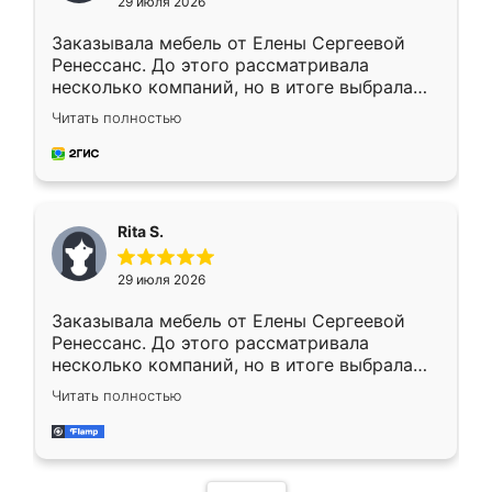
29 июля 2026
Заказывала мебель от Елены Сергеевой
Ренессанс. До этого рассматривала
несколько компаний, но в итоге выбрала
эту. Сначала обговорили условия, потом
Читать полностью
приехал замерщик, всё спокойно объяснил
и снял размеры. Изготовили в срок, с
доставкой тоже никаких проблем не
возникло. Сборку выполнили аккуратно,
мебель сразу встала на свое место без
Rita S.
каких-либо доработок. Качеством осталась
довольна, все выглядит так, как и ожидала.
29 июля 2026
Заказывала мебель от Елены Сергеевой
Ренессанс. До этого рассматривала
несколько компаний, но в итоге выбрала
эту. Сначала обговорили условия, потом
Читать полностью
приехал замерщик, всё спокойно объяснил
и снял размеры. Изготовили в срок, с
доставкой тоже никаких проблем не
возникло. Сборку выполнили аккуратно,