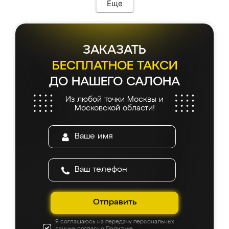
мебель сразу встала на свое место без
Еще
каких-либо доработок. Качеством осталась
довольна, все выглядит так, как и ожидала.
ЗАКАЗАТЬ
БЕСПЛАТНОЕ ТАКСИ
ДО НАШЕГО САЛОНА
Из любой точки Москвы и
Московской области!
Отправить
Я соглашаюсь на передачу персональных
данных согласно
Политике