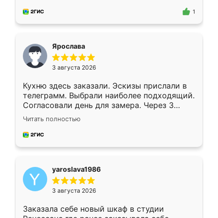
для замера сотрудник Владислав
предложил по моему эскизу самый
1
подходящий вариант шкафа. Немного его
видоизменил, получилось даже лучше, чем
я хотела.
Ярослава
3 августа 2026
Кухню здесь заказали. Эскизы прислали в
телеграмм. Выбрали наиболее подходящий.
Согласовали день для замера. Через 3
недели кухня была уже готова. Остались
Читать полностью
довольны работой. Спасибо Ренессанс
мебель за качественную работу!
yaroslava1986
3 августа 2026
Заказала себе новый шкаф в студии