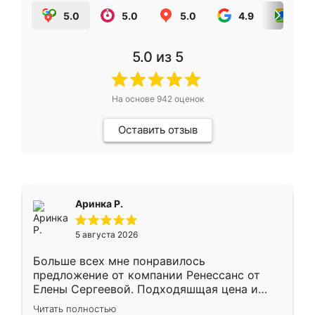
5.0
5.0
5.0
4.9
5.0
5.0
из 5
На основе
942
оценок
Оставить отзыв
Аринка Р.
5 августа 2026
Больше всех мне понравилось
предложение от компании Ренессанс от
Елены Сергеевой. Подходяшщая цена и
короткие сроки изготовления. Приехавший
Читать полностью