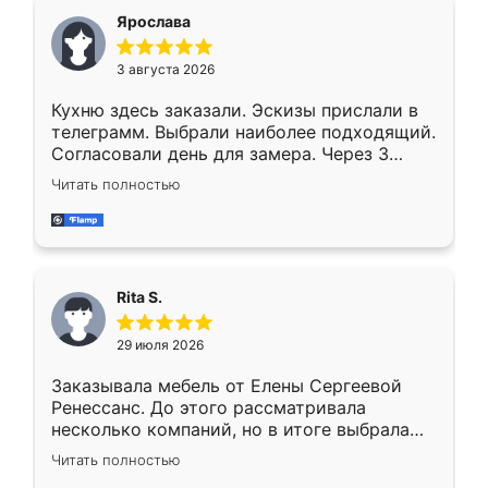
Ярослава
3 августа 2026
Кухню здесь заказали. Эскизы прислали в
телеграмм. Выбрали наиболее подходящий.
Согласовали день для замера. Через 3
недели кухня была уже готова. Остались
Читать полностью
довольны работой. Спасибо Ренессанс
мебель за качественную работу!
Rita S.
29 июля 2026
Заказывала мебель от Елены Сергеевой
Ренессанс. До этого рассматривала
несколько компаний, но в итоге выбрала
эту. Сначала обговорили условия, потом
Читать полностью
приехал замерщик, всё спокойно объяснил