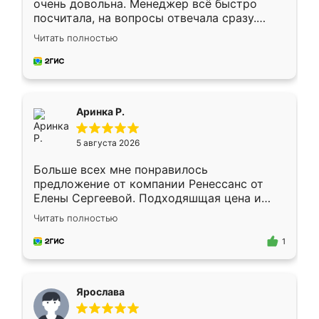
очень довольна. Менеджер всё быстро
посчитала, на вопросы отвечала сразу.
Замерщик приехал в субботу, подошёл к
Читать полностью
делу со всей ответственностью. Собрали
за день, ребята работали аккуратно, даже
пыли почти не было. Качество отличное,
ящики ходят плавно, ничего не скрипит.
Всё подошло как влитое.
Аринка Р.
5 августа 2026
Больше всех мне понравилось
предложение от компании Ренессанс от
Елены Сергеевой. Подходяшщая цена и
короткие сроки изготовления. Приехавший
Читать полностью
для замера сотрудник Владислав
предложил по моему эскизу самый
1
подходящий вариант шкафа. Немного его
видоизменил, получилось даже лучше, чем
я хотела.
Ярослава