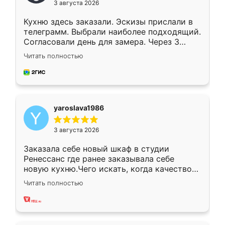
3 августа 2026
Кухню здесь заказали. Эскизы прислали в
телеграмм. Выбрали наиболее подходящий.
Согласовали день для замера. Через 3
недели кухня была уже готова. Остались
Читать полностью
довольны работой. Спасибо Ренессанс
мебель за качественную работу!
yaroslava1986
3 августа 2026
Заказала себе новый шкаф в студии
Ренессанс где ранее заказывала себе
новую кухню.Чего искать, когда качеством
вполне довольна. Служит кухня уже почти
Читать полностью
два года, нареканий нет.