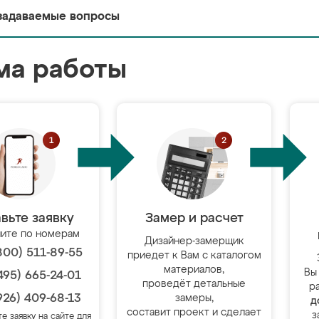
задаваемые вопросы
ма работы
вьте заявку
Замер и расчет
ите по номерам
Дизайнер-замерщик
800) 511-89-55
приедет к Вам с каталогом
материалов,
Вы
495) 665-24-01
проведёт детальные
р
926) 409-68-13
замеры,
д
составит проект и сделает
з
те заявку на сайте для