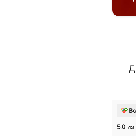
Д
Вс
5.0
из 