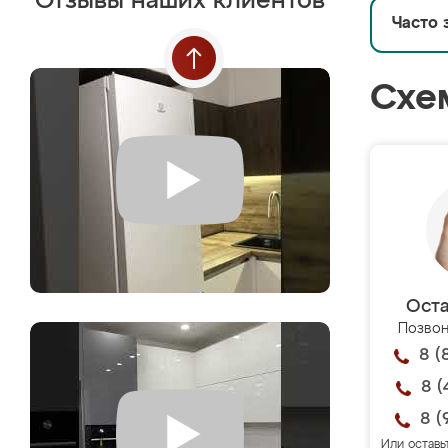
Отзывы наших клиентов
Часто 
Схе
Оста
Позвон
8 (
8 (
8 (
Или оставь