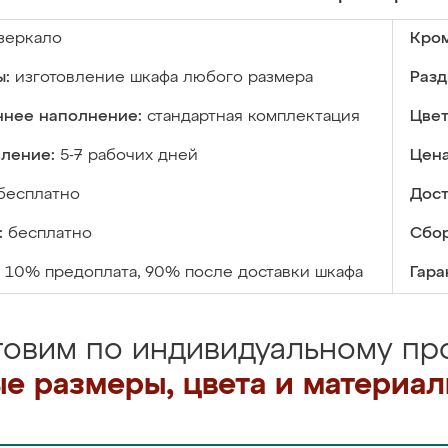
зеркало
Кром
ы:
изготовление шкафа любого размера
Разд
ннее наполнение:
стандартная комплектация
Цвет
вление:
5-7 рабочих дней
Цена
бесплатно
Дост
:
бесплатно
Сбор
10% предоплата, 90% после доставки шкафа
Гара
товим по индивидуальному про
е размеры, цвета и материа