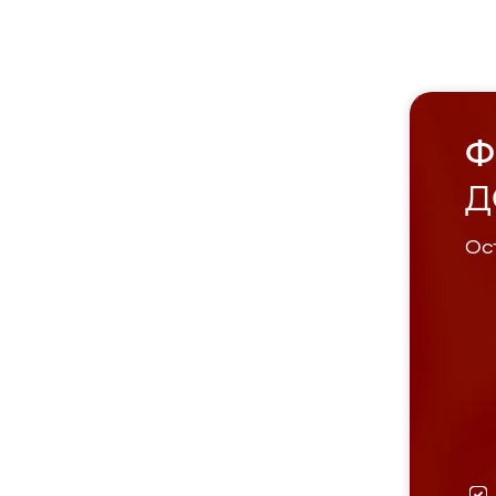
Ф
Д
Ост