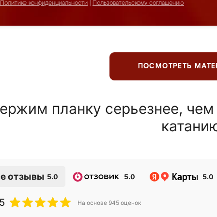
Политике конфиденциальности
|
Пользовательскому соглашению
ПОСМОТРЕТЬ МАТ
ержим планку серьезнее, чем
катани
е отзывы
5.0
5.0
5.0
5
На основе
945
оценок