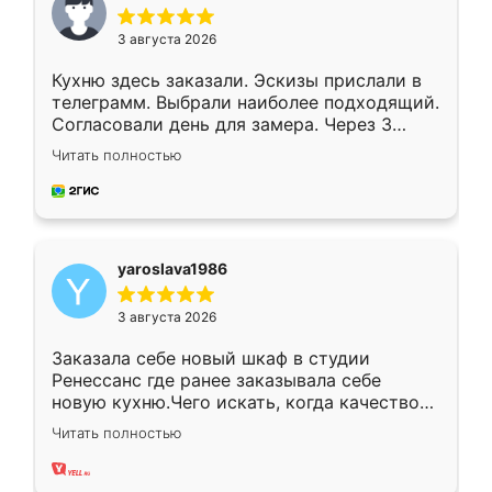
3 августа 2026
Кухню здесь заказали. Эскизы прислали в
телеграмм. Выбрали наиболее подходящий.
Согласовали день для замера. Через 3
недели кухня была уже готова. Остались
Читать полностью
довольны работой. Спасибо Ренессанс
мебель за качественную работу!
yaroslava1986
3 августа 2026
Заказала себе новый шкаф в студии
Ренессанс где ранее заказывала себе
новую кухню.Чего искать, когда качеством
вполне довольна. Служит кухня уже почти
Читать полностью
два года, нареканий нет.