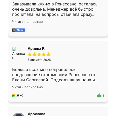
Заказывала кухню в Ренессанс, осталась
очень довольна. Менеджер всё быстро
посчитала, на вопросы отвечала сразу.
Замерщик приехал в субботу, подошёл к
Читать полностью
делу со всей ответственностью. Собрали
за день, ребята работали аккуратно, даже
пыли почти не было. Качество отличное,
ящики ходят плавно, ничего не скрипит.
Всё подошло как влитое.
Аринка Р.
5 августа 2026
Больше всех мне понравилось
предложение от компании Ренессанс от
Елены Сергеевой. Подходяшщая цена и
короткие сроки изготовления. Приехавший
Читать полностью
для замера сотрудник Владислав
предложил по моему эскизу самый
1
подходящий вариант шкафа. Немного его
видоизменил, получилось даже лучше, чем
я хотела.
Ярослава