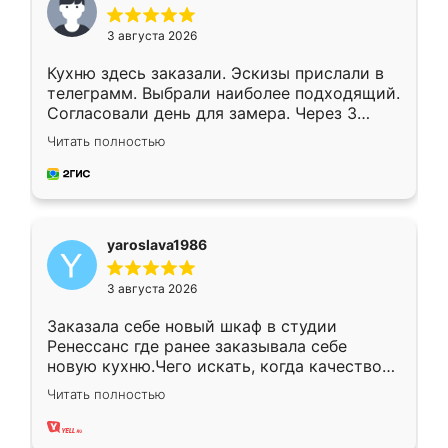
3 августа 2026
Кухню здесь заказали. Эскизы прислали в
телеграмм. Выбрали наиболее подходящий.
Согласовали день для замера. Через 3
недели кухня была уже готова. Остались
Читать полностью
довольны работой. Спасибо Ренессанс
мебель за качественную работу!
yaroslava1986
3 августа 2026
Заказала себе новый шкаф в студии
Ренессанс где ранее заказывала себе
новую кухню.Чего искать, когда качеством
вполне довольна. Служит кухня уже почти
Читать полностью
два года, нареканий нет.