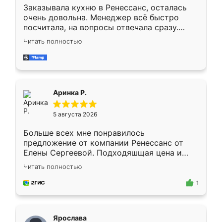
Заказывала кухню в Ренессанс, осталась
очень довольна. Менеджер всё быстро
посчитала, на вопросы отвечала сразу.
Замерщик приехал в субботу, подошёл к
Читать полностью
делу со всей ответственностью. Собрали
за день, ребята работали аккуратно, даже
пыли почти не было. Качество отличное,
ящики ходят плавно, ничего не скрипит.
Всё подошло как влитое.
Аринка Р.
5 августа 2026
Больше всех мне понравилось
предложение от компании Ренессанс от
Елены Сергеевой. Подходяшщая цена и
короткие сроки изготовления. Приехавший
Читать полностью
для замера сотрудник Владислав
предложил по моему эскизу самый
1
подходящий вариант шкафа. Немного его
видоизменил, получилось даже лучше, чем
я хотела.
Ярослава