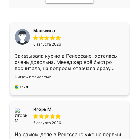
Мальвина
6 августа 2026
Заказывала кухню в Ренессанс, осталась
очень довольна. Менеджер всё быстро
посчитала, на вопросы отвечала сразу.
Замерщик приехал в субботу, подошёл к
Читать полностью
делу со всей ответственностью. Собрали
за день, ребята работали аккуратно, даже
пыли почти не было. Качество отличное,
ящики ходят плавно, ничего не скрипит.
Всё подошло как влитое.
Игорь М.
6 августа 2026
На самом деле в Ренессанс уже не первый