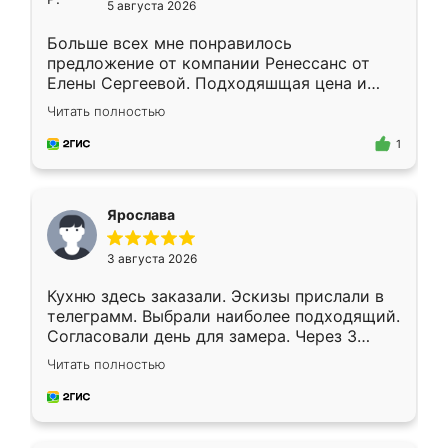
5 августа 2026
Больше всех мне понравилось
предложение от компании Ренессанс от
Елены Сергеевой. Подходяшщая цена и
короткие сроки изготовления. Приехавший
Читать полностью
для замера сотрудник Владислав
предложил по моему эскизу самый
1
подходящий вариант шкафа. Немного его
видоизменил, получилось даже лучше, чем
я хотела.
Ярослава
3 августа 2026
Кухню здесь заказали. Эскизы прислали в
телеграмм. Выбрали наиболее подходящий.
Согласовали день для замера. Через 3
недели кухня была уже готова. Остались
Читать полностью
довольны работой. Спасибо Ренессанс
мебель за качественную работу!