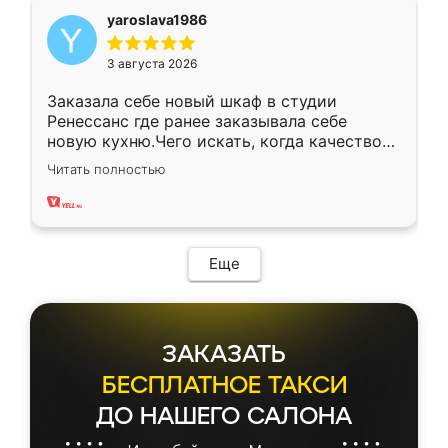
yaroslava1986
3 августа 2026
Заказала себе новый шкаф в студии
Ренессанс где ранее заказывала себе
новую кухню.Чего искать, когда качеством
вполне довольна. Служит кухня уже почти
Читать полностью
два года, нареканий нет.
Еще
ЗАКАЗАТЬ
БЕСПЛАТНОЕ ТАКСИ
ДО НАШЕГО САЛОНА