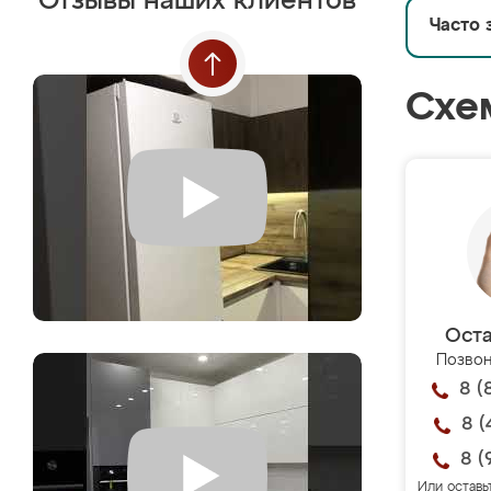
Отзывы наших клиентов
Часто 
Схе
Оста
Позвон
8 (
8 (
8 (
Или оставь