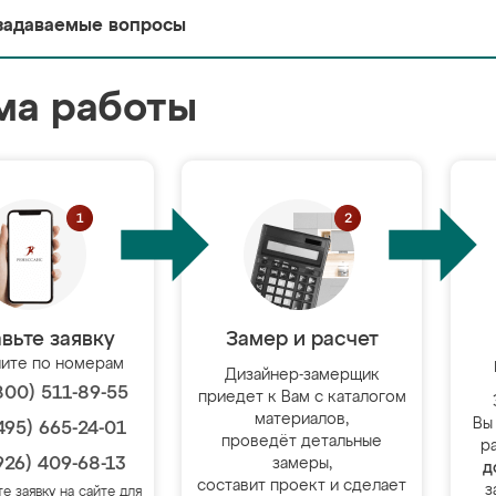
задаваемые вопросы
ма работы
вьте заявку
Замер и расчет
ите по номерам
Дизайнер-замерщик
800) 511-89-55
приедет к Вам с каталогом
материалов,
Вы
495) 665-24-01
проведёт детальные
р
926) 409-68-13
замеры,
д
составит проект и сделает
з
те заявку на сайте для