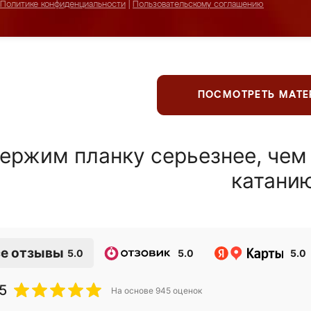
Политике конфиденциальности
|
Пользовательскому соглашению
ПОСМОТРЕТЬ МАТ
ержим планку серьезнее, чем
катани
е отзывы
5.0
5.0
5.0
5
На основе
945
оценок