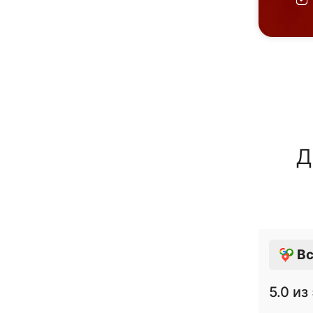
Д
Вс
5.0
из 