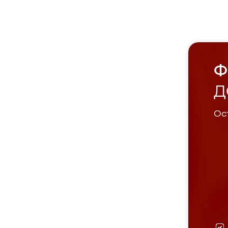
Ф
Д
Ост