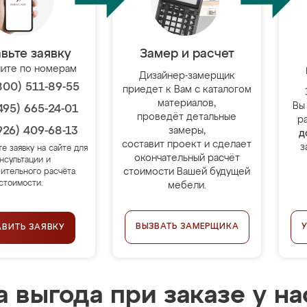
вьте заявку
Замер и расчет
ите по номерам
Дизайнер-замерщик
800) 511-89-55
приедет к Вам с каталогом
материалов,
Вы
495) 665-24-01
проведёт детальные
р
926) 409-68-13
замеры,
д
составит проект и сделает
з
те заявку на сайте для
окончательный расчёт
нсультации и
стоимости Вашей будущей
ительного расчёта
стоимости.
мебели.
ВЫЗВАТЬ ЗАМЕРЩИКА
АВИТЬ ЗАЯВКУ
 выгода при заказе у на