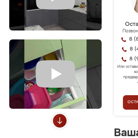
Оста
Позвон
8 (
8 (
8 (
Или оставь
ко
предвар
ОСТ
Ваша