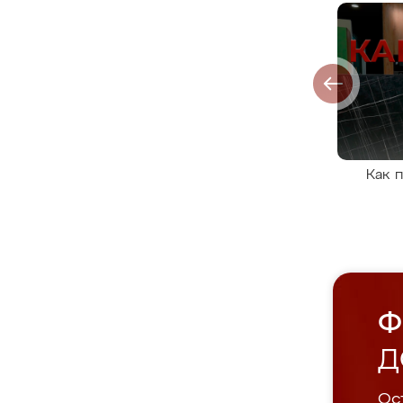
Как 
Ф
Д
Ост