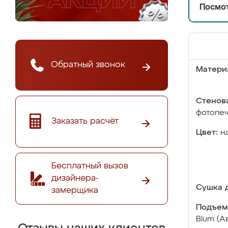
Посмот
Обратный звонок
Матери
Стенова
фотопе
Заказать расчёт
Цвет:
н
Бесплатный вызов
дизайнера-
Сушка д
замерщика
Подъем
Blum (А