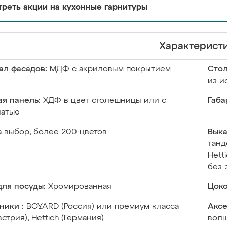
реть акции на кухонные гарнитуры
Характерист
ал фасадов:
МДФ с акриловым покрытием
Сто
из и
я панель:
ХДФ в цвет столешницы или с
Габа
чатью
а выбор, более 200 цветов
Выка
танд
Hett
без 
ля посуды:
Хромированная
Цоко
ники :
BOYARD (Россия) или премиум класса
Аксе
встрия), Hettich (Германия)
волш