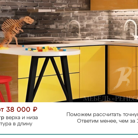
от 38 000 ₽
Поможем рассчитать точну
тр
верха и низа
Ответим менее, чем за 
тура в длину