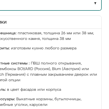
▼
ики
лешница:
пластиковая, толщина 26 мм или 38 мм;
скусственного камня, толщина 38 мм
риты:
изготовим кухню любого размера
тные системы :
ПВШ полного открывания,
ембоксы BOYARD (Россия), Blum (Австрия) или
ich (Германия) с плавным закрыванием дверок или
этой опции
ль:
в цвет фасадов или корпуса
ссуары:
Выкатные корзины, бутылочницы,
ебные уголки, карусели