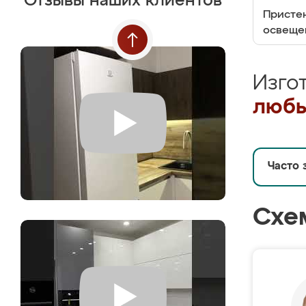
Отзывы наших клиентов
Пристен
освеще
Изго
любы
Часто 
Схе