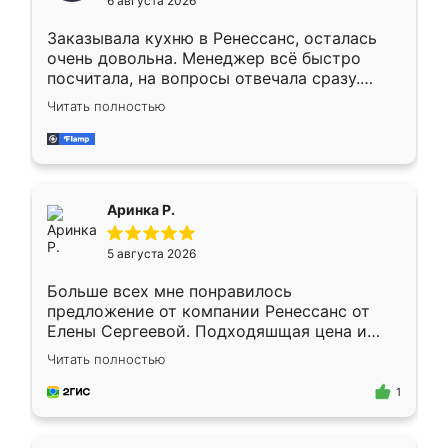
6 августа 2026
мебели буду заказывать только здесь.
Заказывала кухню в Ренессанс, осталась
очень довольна. Менеджер всё быстро
посчитала, на вопросы отвечала сразу.
Замерщик приехал в субботу, подошёл к
Читать полностью
делу со всей ответственностью. Собрали
за день, ребята работали аккуратно, даже
пыли почти не было. Качество отличное,
ящики ходят плавно, ничего не скрипит.
Всё подошло как влитое.
Аринка Р.
5 августа 2026
Больше всех мне понравилось
предложение от компании Ренессанс от
Елены Сергеевой. Подходяшщая цена и
короткие сроки изготовления. Приехавший
Читать полностью
для замера сотрудник Владислав
предложил по моему эскизу самый
1
подходящий вариант шкафа. Немного его
видоизменил, получилось даже лучше, чем