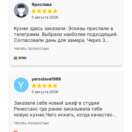
я хотела.
Ярослава
3 августа 2026
Кухню здесь заказали. Эскизы прислали в
телеграмм. Выбрали наиболее подходящий.
Согласовали день для замера. Через 3
недели кухня была уже готова. Остались
Читать полностью
довольны работой. Спасибо Ренессанс
мебель за качественную работу!
yaroslava1986
3 августа 2026
Заказала себе новый шкаф в студии
Ренессанс где ранее заказывала себе
новую кухню.Чего искать, когда качеством
вполне довольна. Служит кухня уже почти
Читать полностью
два года, нареканий нет.