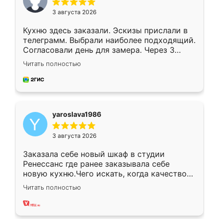
3 августа 2026
Кухню здесь заказали. Эскизы прислали в
телеграмм. Выбрали наиболее подходящий.
Согласовали день для замера. Через 3
недели кухня была уже готова. Остались
Читать полностью
довольны работой. Спасибо Ренессанс
мебель за качественную работу!
yaroslava1986
3 августа 2026
Заказала себе новый шкаф в студии
Ренессанс где ранее заказывала себе
новую кухню.Чего искать, когда качеством
вполне довольна. Служит кухня уже почти
Читать полностью
два года, нареканий нет.