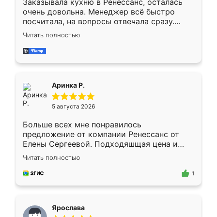
Заказывала кухню в Ренессанс, осталась
очень довольна. Менеджер всё быстро
посчитала, на вопросы отвечала сразу.
Замерщик приехал в субботу, подошёл к
Читать полностью
делу со всей ответственностью. Собрали
за день, ребята работали аккуратно, даже
пыли почти не было. Качество отличное,
ящики ходят плавно, ничего не скрипит.
Всё подошло как влитое.
Аринка Р.
5 августа 2026
Больше всех мне понравилось
предложение от компании Ренессанс от
Елены Сергеевой. Подходяшщая цена и
короткие сроки изготовления. Приехавший
Читать полностью
для замера сотрудник Владислав
предложил по моему эскизу самый
1
подходящий вариант шкафа. Немного его
видоизменил, получилось даже лучше, чем
я хотела.
Ярослава