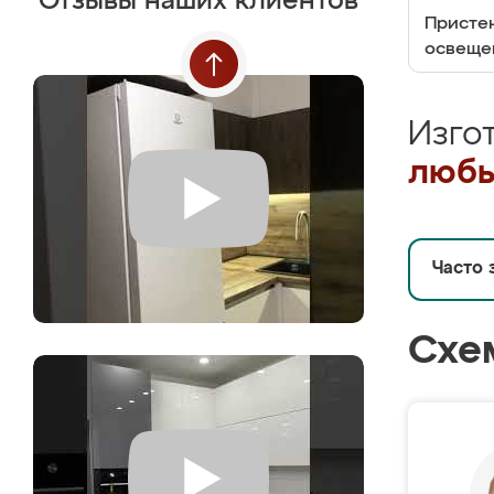
Отзывы наших клиентов
Пристен
освеще
Изго
любы
Часто 
Схе