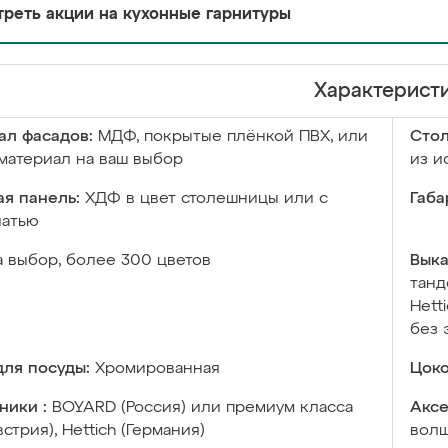
реть акции на кухонные гарнитуры
Характерист
ал фасадов:
МДФ, покрытые плёнкой ПВХ, или
Сто
материал на ваш выбор
из и
я панель:
ХДФ в цвет столешницы или с
Габа
чатью
а выбор, более 300 цветов
Выка
танд
Hett
без 
ля посуды:
Хромированная
Цоко
ники :
BOYARD (Россия) или премиум класса
Аксе
встрия), Hettich (Германия)
волш