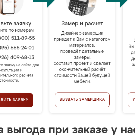
вьте заявку
Замер и расчет
ите по номерам
Дизайнер-замерщик
800) 511-89-55
приедет к Вам с каталогом
материалов,
Вы
495) 665-24-01
проведёт детальные
р
926) 409-68-13
замеры,
д
составит проект и сделает
з
те заявку на сайте для
окончательный расчёт
нсультации и
стоимости Вашей будущей
ительного расчёта
стоимости.
мебели.
ВЫЗВАТЬ ЗАМЕРЩИКА
АВИТЬ ЗАЯВКУ
 выгода при заказе у на