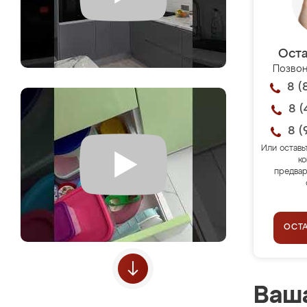
Оста
Позвон
8 (
8 (
8 (
Или оставь
ко
предвар
ОСТ
Ваша