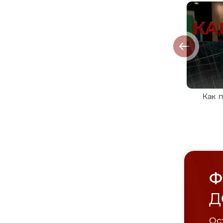
Как 
Ф
Д
Ост