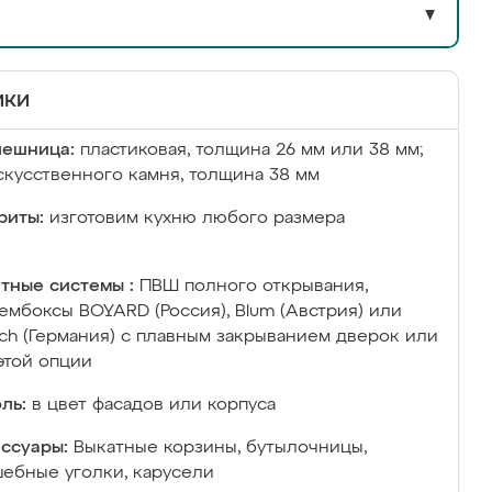
▼
ики
лешница:
пластиковая, толщина 26 мм или 38 мм;
скусственного камня, толщина 38 мм
риты:
изготовим кухню любого размера
тные системы :
ПВШ полного открывания,
ембоксы BOYARD (Россия), Blum (Австрия) или
ich (Германия) с плавным закрыванием дверок или
этой опции
ль:
в цвет фасадов или корпуса
ссуары:
Выкатные корзины, бутылочницы,
ебные уголки, карусели