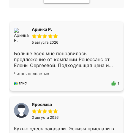
Аринка Р.
5 августа 2026
Больше всех мне понравилось
предложение от компании Ренессанс от
Елены Сергеевой. Подходяшщая цена и
короткие сроки изготовления. Приехавший
Читать полностью
для замера сотрудник Владислав
предложил по моему эскизу самый
1
подходящий вариант шкафа. Немного его
видоизменил, получилось даже лучше, чем
я хотела.
Ярослава
3 августа 2026
Кухню здесь заказали. Эскизы прислали в