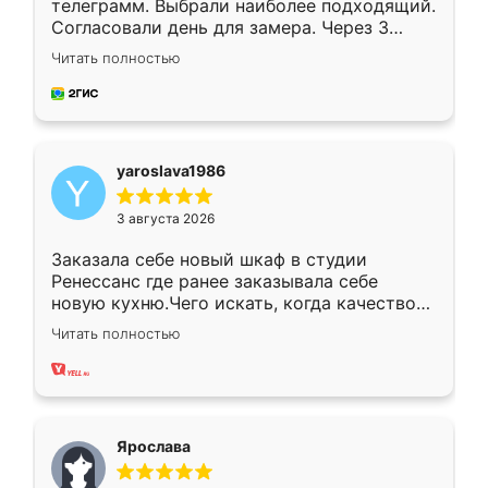
телеграмм. Выбрали наиболее подходящий.
Согласовали день для замера. Через 3
недели кухня была уже готова. Остались
Читать полностью
довольны работой. Спасибо Ренессанс
мебель за качественную работу!
yaroslava1986
3 августа 2026
Заказала себе новый шкаф в студии
Ренессанс где ранее заказывала себе
новую кухню.Чего искать, когда качеством
вполне довольна. Служит кухня уже почти
Читать полностью
два года, нареканий нет.
Ярослава