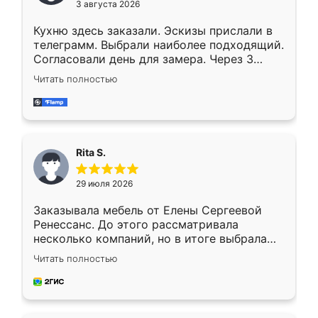
3 августа 2026
Кухню здесь заказали. Эскизы прислали в
телеграмм. Выбрали наиболее подходящий.
Согласовали день для замера. Через 3
недели кухня была уже готова. Остались
Читать полностью
довольны работой. Спасибо Ренессанс
мебель за качественную работу!
Rita S.
29 июля 2026
Заказывала мебель от Елены Сергеевой
Ренессанс. До этого рассматривала
несколько компаний, но в итоге выбрала
эту. Сначала обговорили условия, потом
Читать полностью
приехал замерщик, всё спокойно объяснил
и снял размеры. Изготовили в срок, с
доставкой тоже никаких проблем не
возникло. Сборку выполнили аккуратно,