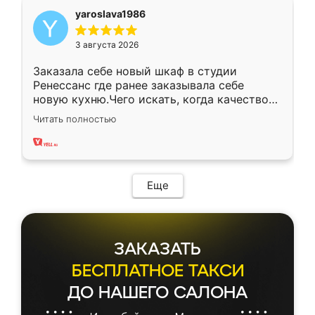
yaroslava1986
3 августа 2026
Заказала себе новый шкаф в студии
Ренессанс где ранее заказывала себе
новую кухню.Чего искать, когда качеством
вполне довольна. Служит кухня уже почти
Читать полностью
два года, нареканий нет.
Еще
ЗАКАЗАТЬ
БЕСПЛАТНОЕ ТАКСИ
ДО НАШЕГО САЛОНА