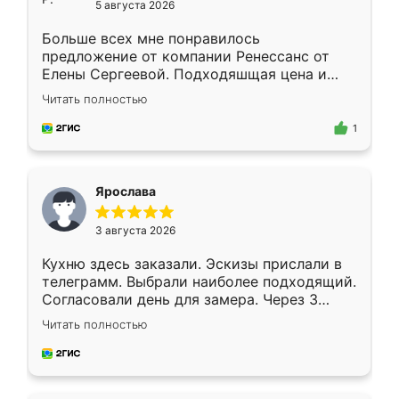
5 августа 2026
Больше всех мне понравилось
предложение от компании Ренессанс от
Елены Сергеевой. Подходяшщая цена и
короткие сроки изготовления. Приехавший
Читать полностью
для замера сотрудник Владислав
предложил по моему эскизу самый
1
подходящий вариант шкафа. Немного его
видоизменил, получилось даже лучше, чем
я хотела.
Ярослава
3 августа 2026
Кухню здесь заказали. Эскизы прислали в
телеграмм. Выбрали наиболее подходящий.
Согласовали день для замера. Через 3
недели кухня была уже готова. Остались
Читать полностью
довольны работой. Спасибо Ренессанс
мебель за качественную работу!