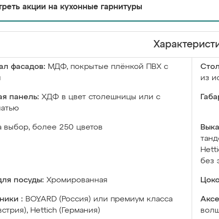
реть акции на кухонные гарнитуры
Характерист
ал фасадов:
МДФ, покрытые плёнкой ПВХ с
Сто
й
из и
я панель:
ХДФ в цвет столешницы или с
Габа
чатью
а выбор, более 250 цветов
Выка
танд
Hett
без 
ля посуды:
Хромированная
Цоко
ники :
BOYARD (Россия) или премиум класса
Аксе
встрия), Hettich (Германия)
волш