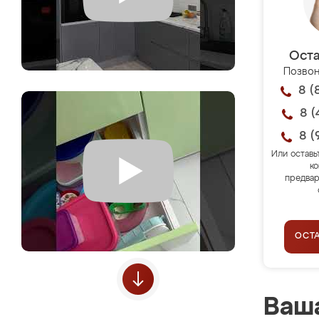
Оста
Позвон
8 (
8 (
8 (
Или оставь
ко
предвар
ОСТ
Ваша