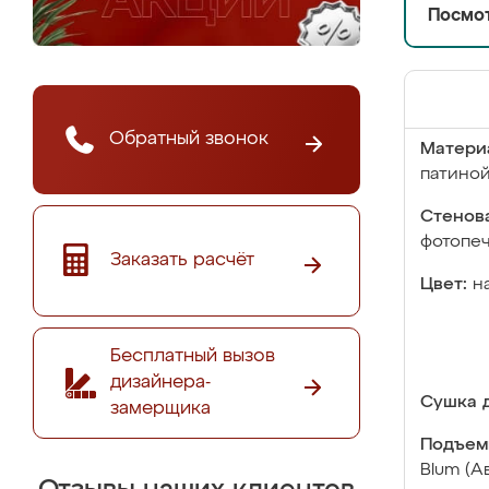
Посмот
Обратный звонок
Матери
патино
Стенова
фотопе
Заказать расчёт
Цвет:
н
Бесплатный вызов
дизайнера-
Сушка д
замерщика
Подъем
Blum (А