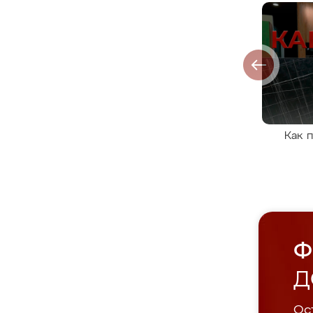
Как 
Ф
Д
Ост