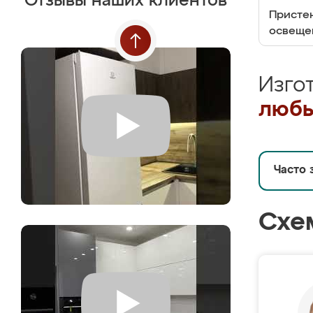
Отзывы наших клиентов
Пристен
освеще
Изго
любы
Часто 
Схе