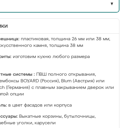
▼
ики
лешница:
пластиковая, толщина 26 мм или 38 мм;
скусственного камня, толщина 38 мм
риты:
изготовим кухню любого размера
тные системы :
ПВШ полного открывания,
ембоксы BOYARD (Россия), Blum (Австрия) или
ich (Германия) с плавным закрыванием дверок или
этой опции
ль:
в цвет фасадов или корпуса
ссуары:
Выкатные корзины, бутылочницы,
ебные уголки, карусели