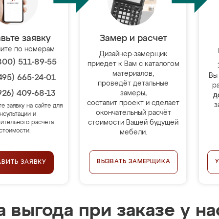
вьте заявку
Замер и расчет
ите по номерам
Дизайнер-замерщик
800) 511-89-55
приедет к Вам с каталогом
материалов,
Вы
495) 665-24-01
проведёт детальные
р
926) 409-68-13
замеры,
д
составит проект и сделает
з
те заявку на сайте для
окончательный расчёт
нсультации и
стоимости Вашей будущей
ительного расчёта
стоимости.
мебели.
ВЫЗВАТЬ ЗАМЕРЩИКА
АВИТЬ ЗАЯВКУ
 выгода при заказе у на