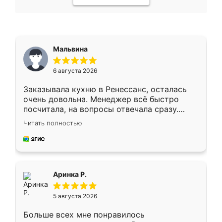
Мальвина
6 августа 2026
Заказывала кухню в Ренессанс, осталась
очень довольна. Менеджер всё быстро
посчитала, на вопросы отвечала сразу.
Замерщик приехал в субботу, подошёл к
Читать полностью
делу со всей ответственностью. Собрали
за день, ребята работали аккуратно, даже
пыли почти не было. Качество отличное,
ящики ходят плавно, ничего не скрипит.
Всё подошло как влитое.
Аринка Р.
5 августа 2026
Больше всех мне понравилось