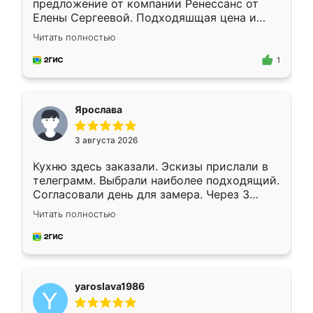
предложение от компании Ренессанс от
Елены Сергеевой. Подходяшщая цена и
короткие сроки изготовления. Приехавший
Читать полностью
для замера сотрудник Владислав
предложил по моему эскизу самый
1
подходящий вариант шкафа. Немного его
видоизменил, получилось даже лучше, чем
я хотела.
Ярослава
3 августа 2026
Кухню здесь заказали. Эскизы прислали в
телеграмм. Выбрали наиболее подходящий.
Согласовали день для замера. Через 3
недели кухня была уже готова. Остались
Читать полностью
довольны работой. Спасибо Ренессанс
мебель за качественную работу!
yaroslava1986