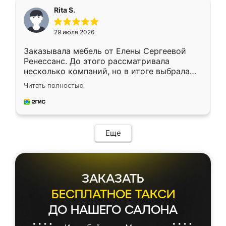
Rita S.
29 июля 2026
Заказывала мебель от Елены Сергеевой
Ренессанс. До этого рассматривала
несколько компаний, но в итоге выбрала
эту. Сначала обговорили условия, потом
Читать полностью
приехал замерщик, всё спокойно объяснил
и снял размеры. Изготовили в срок, с
доставкой тоже никаких проблем не
возникло. Сборку выполнили аккуратно,
мебель сразу встала на свое место без
Еще
каких-либо доработок. Качеством осталась
довольна, все выглядит так, как и ожидала.
ЗАКАЗАТЬ
БЕСПЛАТНОЕ ТАКСИ
ДО НАШЕГО САЛОНА