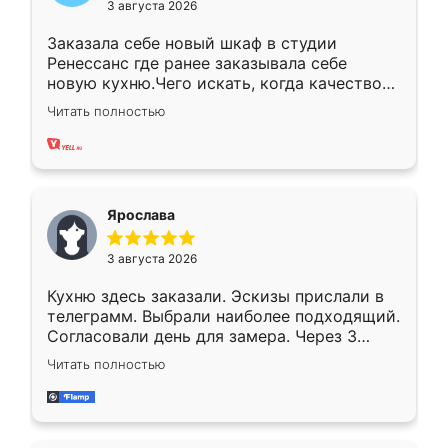
3 августа 2026
Заказала себе новый шкаф в студии
Ренессанс где ранее заказывала себе
новую кухню.Чего искать, когда качеством
вполне довольна. Служит кухня уже почти
Читать полностью
два года, нареканий нет.
Ярослава
3 августа 2026
Кухню здесь заказали. Эскизы прислали в
телеграмм. Выбрали наиболее подходящий.
Согласовали день для замера. Через 3
недели кухня была уже готова. Остались
Читать полностью
довольны работой. Спасибо Ренессанс
мебель за качественную работу!