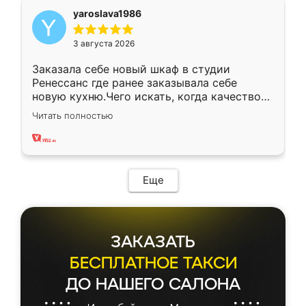
yaroslava1986
3 августа 2026
Заказала себе новый шкаф в студии
Ренессанс где ранее заказывала себе
новую кухню.Чего искать, когда качеством
вполне довольна. Служит кухня уже почти
Читать полностью
два года, нареканий нет.
Еще
ЗАКАЗАТЬ
БЕСПЛАТНОЕ ТАКСИ
ДО НАШЕГО САЛОНА