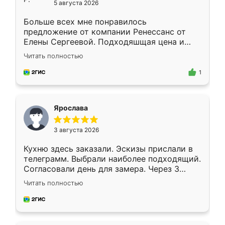
5 августа 2026
Больше всех мне понравилось
предложение от компании Ренессанс от
Елены Сергеевой. Подходяшщая цена и
короткие сроки изготовления. Приехавший
Читать полностью
для замера сотрудник Владислав
предложил по моему эскизу самый
1
подходящий вариант шкафа. Немного его
видоизменил, получилось даже лучше, чем
я хотела.
Ярослава
3 августа 2026
Кухню здесь заказали. Эскизы прислали в
телеграмм. Выбрали наиболее подходящий.
Согласовали день для замера. Через 3
недели кухня была уже готова. Остались
Читать полностью
довольны работой. Спасибо Ренессанс
мебель за качественную работу!