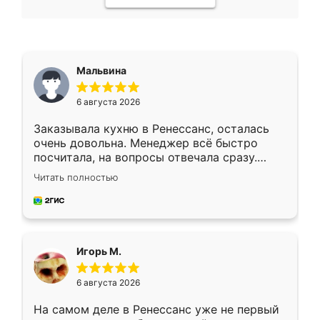
Мальвина
6 августа 2026
Заказывала кухню в Ренессанс, осталась
очень довольна. Менеджер всё быстро
посчитала, на вопросы отвечала сразу.
Замерщик приехал в субботу, подошёл к
Читать полностью
делу со всей ответственностью. Собрали
за день, ребята работали аккуратно, даже
пыли почти не было. Качество отличное,
ящики ходят плавно, ничего не скрипит.
Всё подошло как влитое.
Игорь М.
6 августа 2026
На самом деле в Ренессанс уже не первый