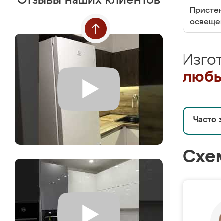
Отзывы наших клиентов
Пристен
освеще
Изго
любы
Часто 
Схе