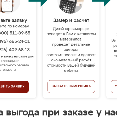
вьте заявку
Замер и расчет
ите по номерам
Дизайнер-замерщик
800) 511-89-55
приедет к Вам с каталогом
материалов,
Вы
495) 665-24-01
проведёт детальные
р
926) 409-68-13
замеры,
д
составит проект и сделает
з
те заявку на сайте для
окончательный расчёт
нсультации и
стоимости Вашей будущей
ительного расчёта
стоимости.
мебели.
ВЫЗВАТЬ ЗАМЕРЩИКА
АВИТЬ ЗАЯВКУ
 выгода при заказе у на