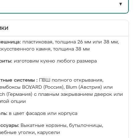
▼
ики
лешница:
пластиковая, толщина 26 мм или 38 мм;
скусственного камня, толщина 38 мм
риты:
изготовим кухню любого размера
тные системы :
ПВШ полного открывания,
ембоксы BOYARD (Россия), Blum (Австрия) или
ich (Германия) с плавным закрыванием дверок или
этой опции
ль:
в цвет фасадов или корпуса
ссуары:
Выкатные корзины, бутылочницы,
ебные уголки, карусели