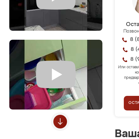
Оста
Позвон
8 (
8 (
8 (
Или оставь
ко
предвар
ОСТ
Ваша