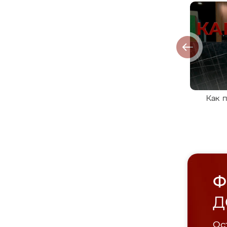
Как 
Ф
Д
Ост