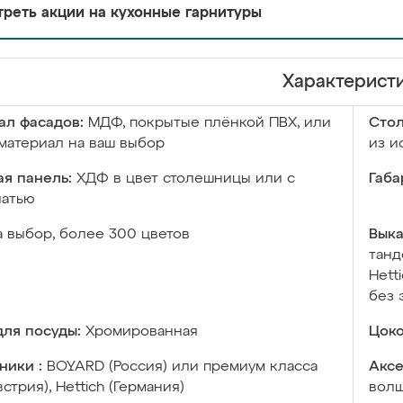
реть акции на кухонные гарнитуры
Характерист
ал фасадов:
МДФ, покрытые плёнкой ПВХ, или
Сто
материал на ваш выбор
из и
я панель:
ХДФ в цвет столешницы или с
Габа
чатью
а выбор, более 300 цветов
Выка
танд
Hett
без 
ля посуды:
Хромированная
Цоко
ники :
BOYARD (Россия) или премиум класса
Аксе
встрия), Hettich (Германия)
волш