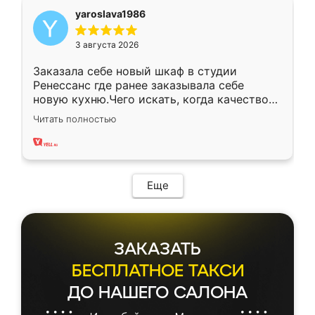
yaroslava1986
3 августа 2026
Заказала себе новый шкаф в студии
Ренессанс где ранее заказывала себе
новую кухню.Чего искать, когда качеством
вполне довольна. Служит кухня уже почти
Читать полностью
два года, нареканий нет.
Еще
ЗАКАЗАТЬ
БЕСПЛАТНОЕ ТАКСИ
ДО НАШЕГО САЛОНА