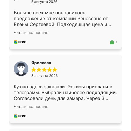
5 августа 2026
Больше всех мне понравилось
предложение от компании Ренессанс от
Елены Сергеевой. Подходяшщая цена и
короткие сроки изготовления. Приехавший
Читать полностью
для замера сотрудник Владислав
предложил по моему эскизу самый
1
подходящий вариант шкафа. Немного его
видоизменил, получилось даже лучше, чем
я хотела.
Ярослава
3 августа 2026
Кухню здесь заказали. Эскизы прислали в
телеграмм. Выбрали наиболее подходящий.
Согласовали день для замера. Через 3
недели кухня была уже готова. Остались
Читать полностью
довольны работой. Спасибо Ренессанс
мебель за качественную работу!