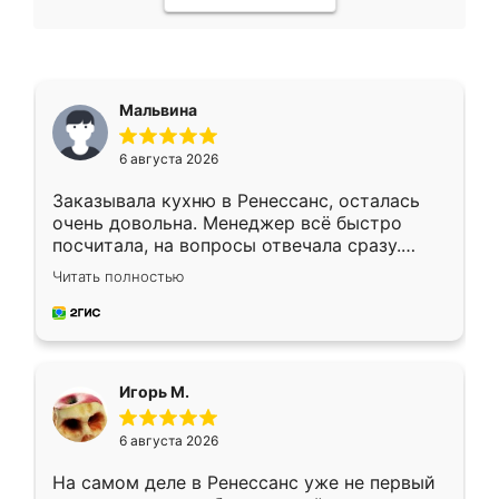
Мальвина
6 августа 2026
Заказывала кухню в Ренессанс, осталась
очень довольна. Менеджер всё быстро
посчитала, на вопросы отвечала сразу.
Замерщик приехал в субботу, подошёл к
Читать полностью
делу со всей ответственностью. Собрали
за день, ребята работали аккуратно, даже
пыли почти не было. Качество отличное,
ящики ходят плавно, ничего не скрипит.
Всё подошло как влитое.
Игорь М.
6 августа 2026
На самом деле в Ренессанс уже не первый