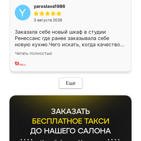
yaroslava1986
3 августа 2026
Заказала себе новый шкаф в студии
Ренессанс где ранее заказывала себе
новую кухню.Чего искать, когда качеством
вполне довольна. Служит кухня уже почти
Читать полностью
два года, нареканий нет.
Еще
ЗАКАЗАТЬ
БЕСПЛАТНОЕ ТАКСИ
ДО НАШЕГО САЛОНА