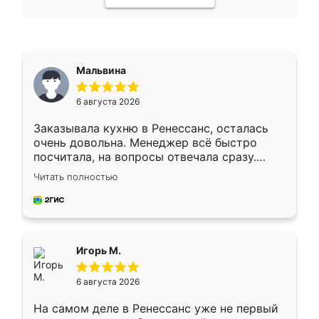
Мальвина
6 августа 2026
Заказывала кухню в Ренессанс, осталась
очень довольна. Менеджер всё быстро
посчитала, на вопросы отвечала сразу.
Замерщик приехал в субботу, подошёл к
Читать полностью
делу со всей ответственностью. Собрали
за день, ребята работали аккуратно, даже
пыли почти не было. Качество отличное,
ящики ходят плавно, ничего не скрипит.
Всё подошло как влитое.
Игорь М.
6 августа 2026
На самом деле в Ренессанс уже не первый