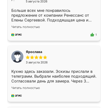
5 августа 2026
Больше всех мне понравилось
предложение от компании Ренессанс от
Елены Сергеевой. Подходяшщая цена и
короткие сроки изготовления. Приехавший
Читать полностью
для замера сотрудник Владислав
предложил по моему эскизу самый
1
подходящий вариант шкафа. Немного его
видоизменил, получилось даже лучше, чем
я хотела.
Ярослава
3 августа 2026
Кухню здесь заказали. Эскизы прислали в
телеграмм. Выбрали наиболее подходящий.
Согласовали день для замера. Через 3
недели кухня была уже готова. Остались
Читать полностью
довольны работой. Спасибо Ренессанс
мебель за качественную работу!