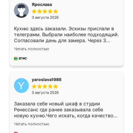
я хотела.
Ярослава
3 августа 2026
Кухню здесь заказали. Эскизы прислали в
телеграмм. Выбрали наиболее подходящий.
Согласовали день для замера. Через 3
недели кухня была уже готова. Остались
Читать полностью
довольны работой. Спасибо Ренессанс
мебель за качественную работу!
yaroslava1986
3 августа 2026
Заказала себе новый шкаф в студии
Ренессанс где ранее заказывала себе
новую кухню.Чего искать, когда качеством
вполне довольна. Служит кухня уже почти
Читать полностью
два года, нареканий нет.