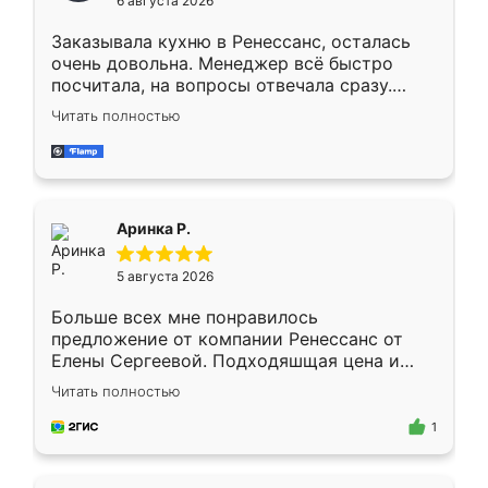
6 августа 2026
мебели буду заказывать только здесь.
Заказывала кухню в Ренессанс, осталась
очень довольна. Менеджер всё быстро
посчитала, на вопросы отвечала сразу.
Замерщик приехал в субботу, подошёл к
Читать полностью
делу со всей ответственностью. Собрали
за день, ребята работали аккуратно, даже
пыли почти не было. Качество отличное,
ящики ходят плавно, ничего не скрипит.
Всё подошло как влитое.
Аринка Р.
5 августа 2026
Больше всех мне понравилось
предложение от компании Ренессанс от
Елены Сергеевой. Подходяшщая цена и
короткие сроки изготовления. Приехавший
Читать полностью
для замера сотрудник Владислав
предложил по моему эскизу самый
1
подходящий вариант шкафа. Немного его
видоизменил, получилось даже лучше, чем