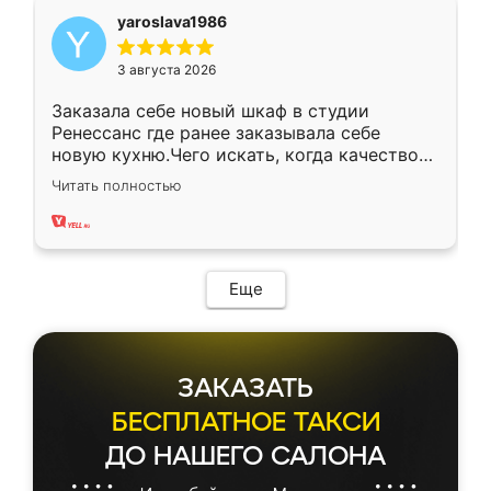
yaroslava1986
3 августа 2026
Заказала себе новый шкаф в студии
Ренессанс где ранее заказывала себе
новую кухню.Чего искать, когда качеством
вполне довольна. Служит кухня уже почти
Читать полностью
два года, нареканий нет.
Еще
ЗАКАЗАТЬ
БЕСПЛАТНОЕ ТАКСИ
ДО НАШЕГО САЛОНА