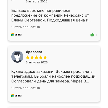
5 августа 2026
Больше всех мне понравилось
предложение от компании Ренессанс от
Елены Сергеевой. Подходяшщая цена и
короткие сроки изготовления. Приехавший
Читать полностью
для замера сотрудник Владислав
предложил по моему эскизу самый
1
подходящий вариант шкафа. Немного его
видоизменил, получилось даже лучше, чем
я хотела.
Ярослава
3 августа 2026
Кухню здесь заказали. Эскизы прислали в
телеграмм. Выбрали наиболее подходящий.
Согласовали день для замера. Через 3
недели кухня была уже готова. Остались
Читать полностью
довольны работой. Спасибо Ренессанс
мебель за качественную работу!