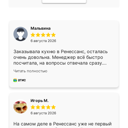
Мальвина
6 августа 2026
Заказывала кухню в Ренессанс, осталась
очень довольна. Менеджер всё быстро
посчитала, на вопросы отвечала сразу.
Замерщик приехал в субботу, подошёл к
Читать полностью
делу со всей ответственностью. Собрали
за день, ребята работали аккуратно, даже
пыли почти не было. Качество отличное,
ящики ходят плавно, ничего не скрипит.
Всё подошло как влитое.
Игорь М.
6 августа 2026
На самом деле в Ренессанс уже не первый