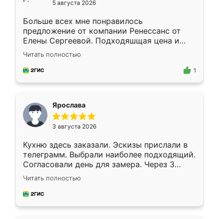
5 августа 2026
Больше всех мне понравилось
предложение от компании Ренессанс от
Елены Сергеевой. Подходяшщая цена и
короткие сроки изготовления. Приехавший
Читать полностью
для замера сотрудник Владислав
предложил по моему эскизу самый
1
подходящий вариант шкафа. Немного его
видоизменил, получилось даже лучше, чем
я хотела.
Ярослава
3 августа 2026
Кухню здесь заказали. Эскизы прислали в
телеграмм. Выбрали наиболее подходящий.
Согласовали день для замера. Через 3
недели кухня была уже готова. Остались
Читать полностью
довольны работой. Спасибо Ренессанс
мебель за качественную работу!