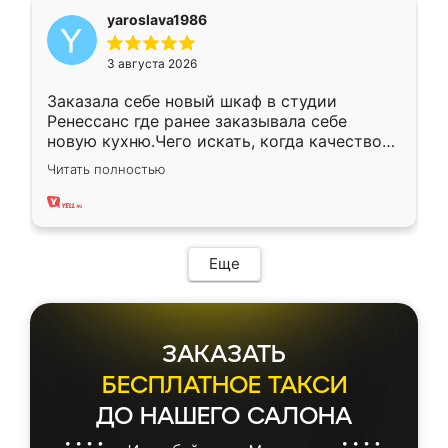
yaroslava1986
3 августа 2026
Заказала себе новый шкаф в студии
Ренессанс где ранее заказывала себе
новую кухню.Чего искать, когда качеством
вполне довольна. Служит кухня уже почти
Читать полностью
два года, нареканий нет.
Еще
ЗАКАЗАТЬ
БЕСПЛАТНОЕ ТАКСИ
ДО НАШЕГО САЛОНА