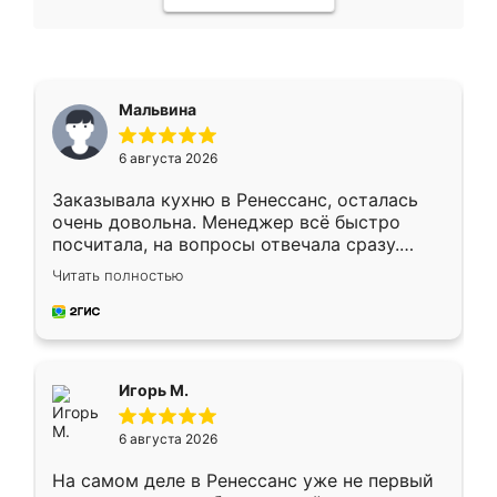
Мальвина
6 августа 2026
Заказывала кухню в Ренессанс, осталась
очень довольна. Менеджер всё быстро
посчитала, на вопросы отвечала сразу.
Замерщик приехал в субботу, подошёл к
Читать полностью
делу со всей ответственностью. Собрали
за день, ребята работали аккуратно, даже
пыли почти не было. Качество отличное,
ящики ходят плавно, ничего не скрипит.
Всё подошло как влитое.
Игорь М.
6 августа 2026
На самом деле в Ренессанс уже не первый