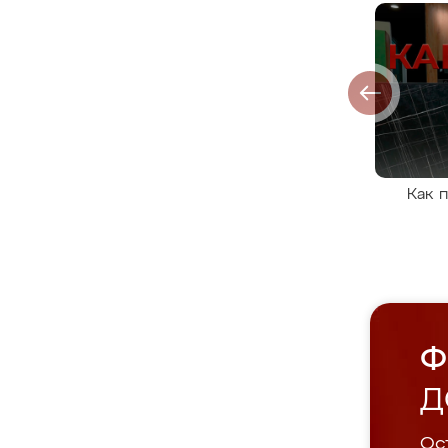
Как 
Ф
Д
Ост