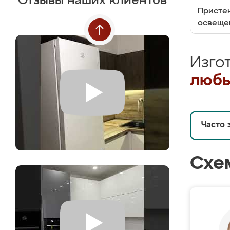
Отзывы наших клиентов
Пристен
освеще
Изго
любы
Часто 
Схе