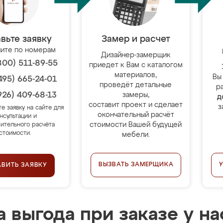
вьте заявку
Замер и расчет
ите по номерам
Дизайнер-замерщик
800) 511-89-55
приедет к Вам с каталогом
материалов,
Вы
495) 665-24-01
проведёт детальные
р
926) 409-68-13
замеры,
д
составит проект и сделает
з
те заявку на сайте для
окончательный расчёт
нсультации и
стоимости Вашей будущей
ительного расчёта
стоимости.
мебели.
ВЫЗВАТЬ ЗАМЕРЩИКА
АВИТЬ ЗАЯВКУ
 выгода при заказе у на