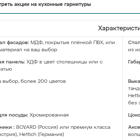
реть акции на кухонные гарнитуры
Характерист
ал фасадов:
МДФ, покрытые плёнкой ПВХ, или
Сто
материал на ваш выбор
из и
я панель:
ХДФ в цвет столешницы или с
Габа
чатью
а выбор, более 200 цветов
Выка
танд
Hett
без 
ля посуды:
Хромированная
Цоко
ники :
BOYARD (Россия) или премиум класса
Аксе
встрия), Hettich (Германия)
волш