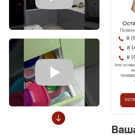
Оста
Позвон
8 (
8 (
8 (
Или оставь
ко
предвар
ОСТ
Ваша