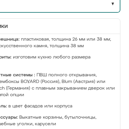
▼
ики
лешница:
пластиковая, толщина 26 мм или 38 мм;
скусственного камня, толщина 38 мм
риты:
изготовим кухню любого размера
тные системы :
ПВШ полного открывания,
ембоксы BOYARD (Россия), Blum (Австрия) или
ich (Германия) с плавным закрыванием дверок или
этой опции
ль:
в цвет фасадов или корпуса
ссуары:
Выкатные корзины, бутылочницы,
ебные уголки, карусели