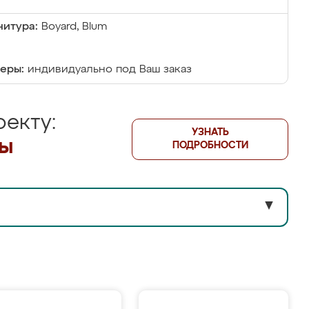
итура:
Boyard, Blum
еры:
индивидуально под Ваш заказ
екту:
УЗНАТЬ
лы
ПОДРОБНОСТИ
▼