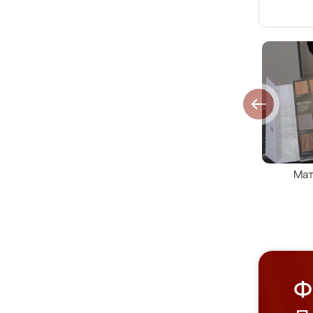
Мат
Ф