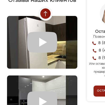
Отзывы наших клиентов
Оста
Позвон
8 (
8 (
8 (
Или оставь
ко
предвар
ОСТ