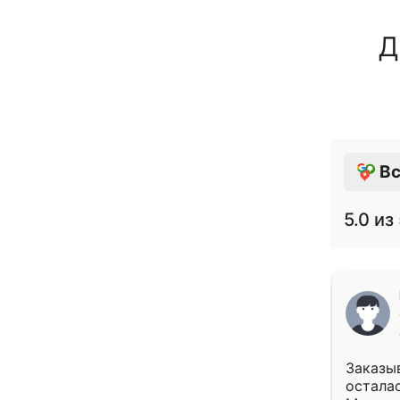
Д
Вс
5.0
из 
Заказыв
осталас