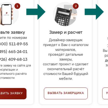
вьте заявку
Замер и расчет
ите по номерам
Дизайнер-замерщик
800) 511-89-55
приедет к Вам с каталогом
материалов,
Вы
495) 665-24-01
проведёт детальные
р
926) 409-68-13
замеры,
д
составит проект и сделает
з
те заявку на сайте для
окончательный расчёт
нсультации и
стоимости Вашей будущей
ительного расчёта
стоимости.
мебели.
ВЫЗВАТЬ ЗАМЕРЩИКА
АВИТЬ ЗАЯВКУ