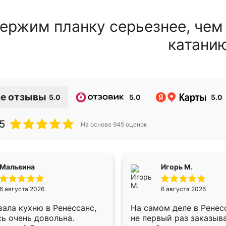
ержим планку серьезнее, чем
катани
е отзывы
5.0
5.0
5.0
5
На основе
945
оценок
Мальвина
Игорь М.
6 августа 2026
6 августа 2026
ала кухню в Ренессанс,
На самом деле в Ренес
ь очень довольна.
не первый раз заказыв