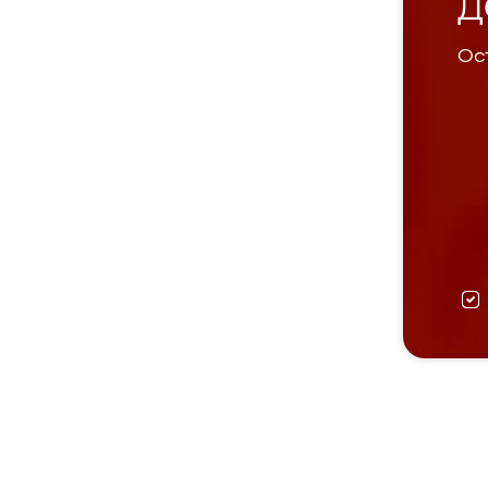
Д
Ост