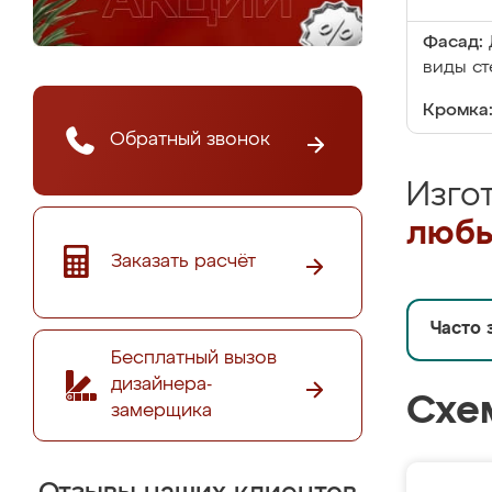
Фасад:
виды ст
Кромка
Обратный звонок
Изго
любы
Заказать расчёт
Часто 
Бесплатный вызов
дизайнера-
Схе
замерщика