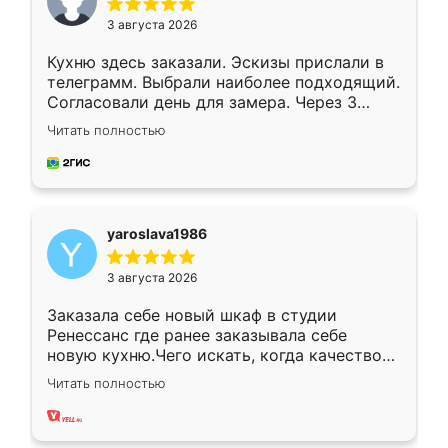
3 августа 2026
Кухню здесь заказали. Эскизы прислали в
телеграмм. Выбрали наиболее подходящий.
Согласовали день для замера. Через 3
недели кухня была уже готова. Остались
Читать полностью
довольны работой. Спасибо Ренессанс
мебель за качественную работу!
yaroslava1986
3 августа 2026
Заказала себе новый шкаф в студии
Ренессанс где ранее заказывала себе
новую кухню.Чего искать, когда качеством
вполне довольна. Служит кухня уже почти
Читать полностью
два года, нареканий нет.