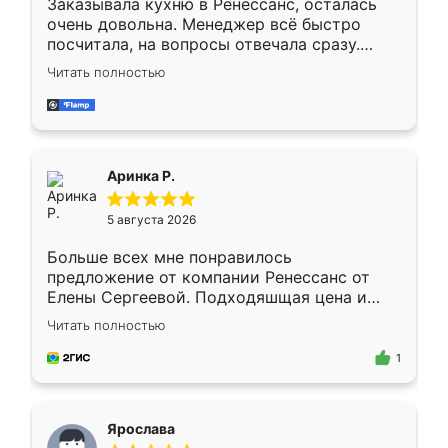
Заказывала кухню в Ренессанс, осталась
очень довольна. Менеджер всё быстро
посчитала, на вопросы отвечала сразу.
Замерщик приехал в субботу, подошёл к
Читать полностью
делу со всей ответственностью. Собрали
за день, ребята работали аккуратно, даже
пыли почти не было. Качество отличное,
ящики ходят плавно, ничего не скрипит.
Всё подошло как влитое.
Аринка Р.
5 августа 2026
Больше всех мне понравилось
предложение от компании Ренессанс от
Елены Сергеевой. Подходяшщая цена и
короткие сроки изготовления. Приехавший
Читать полностью
для замера сотрудник Владислав
предложил по моему эскизу самый
1
подходящий вариант шкафа. Немного его
видоизменил, получилось даже лучше, чем
я хотела.
Ярослава