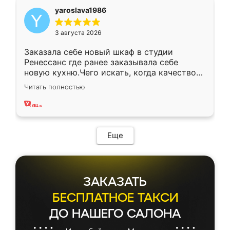
yaroslava1986
3 августа 2026
Заказала себе новый шкаф в студии
Ренессанс где ранее заказывала себе
новую кухню.Чего искать, когда качеством
вполне довольна. Служит кухня уже почти
Читать полностью
два года, нареканий нет.
Еще
ЗАКАЗАТЬ
БЕСПЛАТНОЕ ТАКСИ
ДО НАШЕГО САЛОНА