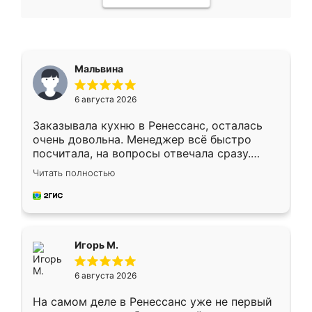
Мальвина
6 августа 2026
Заказывала кухню в Ренессанс, осталась
очень довольна. Менеджер всё быстро
посчитала, на вопросы отвечала сразу.
Замерщик приехал в субботу, подошёл к
Читать полностью
делу со всей ответственностью. Собрали
за день, ребята работали аккуратно, даже
пыли почти не было. Качество отличное,
ящики ходят плавно, ничего не скрипит.
Всё подошло как влитое.
Игорь М.
6 августа 2026
На самом деле в Ренессанс уже не первый