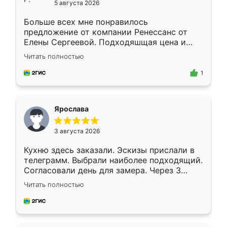
5 августа 2026
Больше всех мне понравилось
предложение от компании Ренессанс от
Елены Сергеевой. Подходяшщая цена и
короткие сроки изготовления. Приехавший
Читать полностью
для замера сотрудник Владислав
предложил по моему эскизу самый
1
подходящий вариант шкафа. Немного его
видоизменил, получилось даже лучше, чем
я хотела.
Ярослава
3 августа 2026
Кухню здесь заказали. Эскизы прислали в
телеграмм. Выбрали наиболее подходящий.
Согласовали день для замера. Через 3
недели кухня была уже готова. Остались
Читать полностью
довольны работой. Спасибо Ренессанс
мебель за качественную работу!