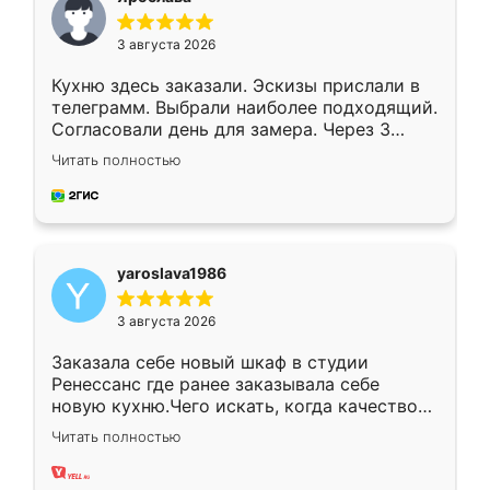
3 августа 2026
Кухню здесь заказали. Эскизы прислали в
телеграмм. Выбрали наиболее подходящий.
Согласовали день для замера. Через 3
недели кухня была уже готова. Остались
Читать полностью
довольны работой. Спасибо Ренессанс
мебель за качественную работу!
yaroslava1986
3 августа 2026
Заказала себе новый шкаф в студии
Ренессанс где ранее заказывала себе
новую кухню.Чего искать, когда качеством
вполне довольна. Служит кухня уже почти
Читать полностью
два года, нареканий нет.