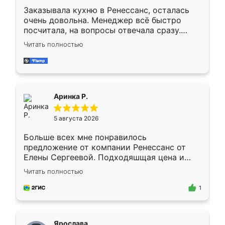
Заказывала кухню в Ренессанс, осталась
очень довольна. Менеджер всё быстро
посчитала, на вопросы отвечала сразу.
Замерщик приехал в субботу, подошёл к
Читать полностью
делу со всей ответственностью. Собрали
за день, ребята работали аккуратно, даже
пыли почти не было. Качество отличное,
ящики ходят плавно, ничего не скрипит.
Всё подошло как влитое.
Аринка Р.
5 августа 2026
Больше всех мне понравилось
предложение от компании Ренессанс от
Елены Сергеевой. Подходяшщая цена и
короткие сроки изготовления. Приехавший
Читать полностью
для замера сотрудник Владислав
предложил по моему эскизу самый
1
подходящий вариант шкафа. Немного его
видоизменил, получилось даже лучше, чем
я хотела.
Ярослава