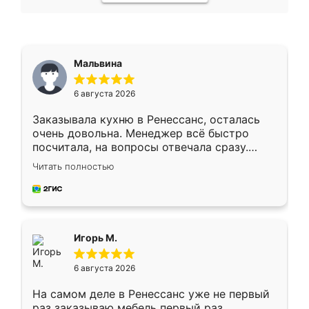
Мальвина
6 августа 2026
Заказывала кухню в Ренессанс, осталась
очень довольна. Менеджер всё быстро
посчитала, на вопросы отвечала сразу.
Замерщик приехал в субботу, подошёл к
Читать полностью
делу со всей ответственностью. Собрали
за день, ребята работали аккуратно, даже
пыли почти не было. Качество отличное,
ящики ходят плавно, ничего не скрипит.
Всё подошло как влитое.
Игорь М.
6 августа 2026
На самом деле в Ренессанс уже не первый
раз заказываю мебель первый раз