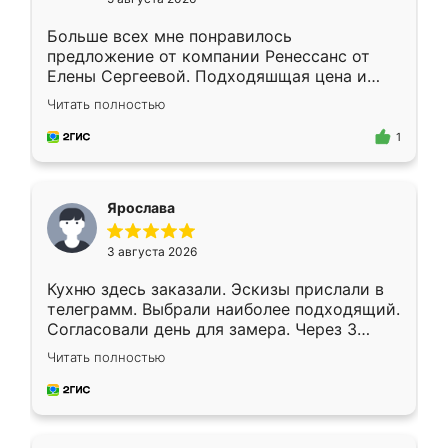
Больше всех мне понравилось
предложение от компании Ренессанс от
Елены Сергеевой. Подходяшщая цена и
короткие сроки изготовления. Приехавший
Читать полностью
для замера сотрудник Владислав
предложил по моему эскизу самый
1
подходящий вариант шкафа. Немного его
видоизменил, получилось даже лучше, чем
я хотела.
Ярослава
3 августа 2026
Кухню здесь заказали. Эскизы прислали в
телеграмм. Выбрали наиболее подходящий.
Согласовали день для замера. Через 3
недели кухня была уже готова. Остались
Читать полностью
довольны работой. Спасибо Ренессанс
мебель за качественную работу!