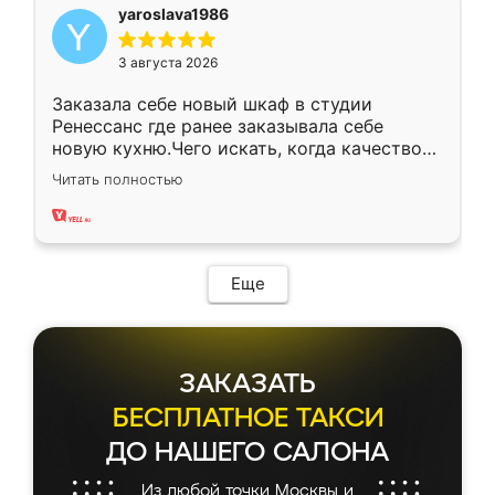
yaroslava1986
3 августа 2026
Заказала себе новый шкаф в студии
Ренессанс где ранее заказывала себе
новую кухню.Чего искать, когда качеством
вполне довольна. Служит кухня уже почти
Читать полностью
два года, нареканий нет.
Еще
ЗАКАЗАТЬ
БЕСПЛАТНОЕ ТАКСИ
ДО НАШЕГО САЛОНА
Из любой точки Москвы и