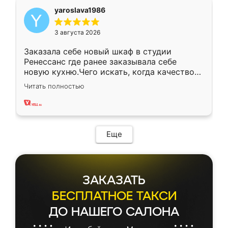
yaroslava1986
3 августа 2026
Заказала себе новый шкаф в студии
Ренессанс где ранее заказывала себе
новую кухню.Чего искать, когда качеством
вполне довольна. Служит кухня уже почти
Читать полностью
два года, нареканий нет.
Еще
ЗАКАЗАТЬ
БЕСПЛАТНОЕ ТАКСИ
ДО НАШЕГО САЛОНА