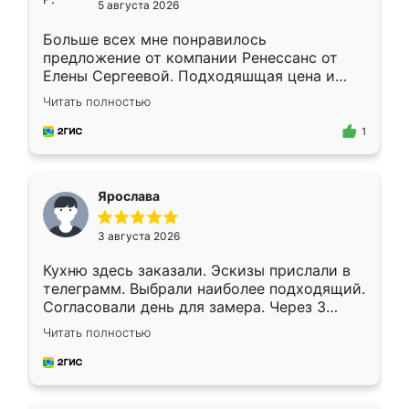
5 августа 2026
Больше всех мне понравилось
предложение от компании Ренессанс от
Елены Сергеевой. Подходяшщая цена и
короткие сроки изготовления. Приехавший
Читать полностью
для замера сотрудник Владислав
предложил по моему эскизу самый
1
подходящий вариант шкафа. Немного его
видоизменил, получилось даже лучше, чем
я хотела.
Ярослава
3 августа 2026
Кухню здесь заказали. Эскизы прислали в
телеграмм. Выбрали наиболее подходящий.
Согласовали день для замера. Через 3
недели кухня была уже готова. Остались
Читать полностью
довольны работой. Спасибо Ренессанс
мебель за качественную работу!