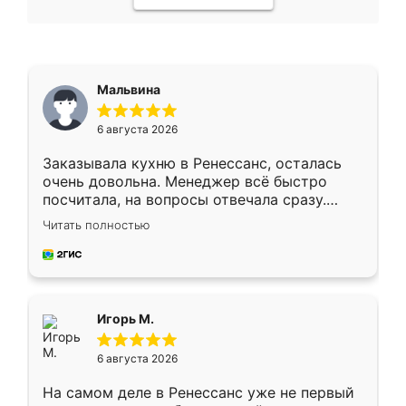
Мальвина
6 августа 2026
Заказывала кухню в Ренессанс, осталась
очень довольна. Менеджер всё быстро
посчитала, на вопросы отвечала сразу.
Замерщик приехал в субботу, подошёл к
Читать полностью
делу со всей ответственностью. Собрали
за день, ребята работали аккуратно, даже
пыли почти не было. Качество отличное,
ящики ходят плавно, ничего не скрипит.
Всё подошло как влитое.
Игорь М.
6 августа 2026
На самом деле в Ренессанс уже не первый