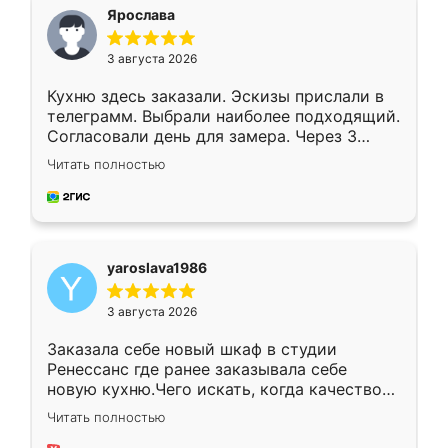
я хотела.
Ярослава
3 августа 2026
Кухню здесь заказали. Эскизы прислали в
телеграмм. Выбрали наиболее подходящий.
Согласовали день для замера. Через 3
недели кухня была уже готова. Остались
Читать полностью
довольны работой. Спасибо Ренессанс
мебель за качественную работу!
yaroslava1986
3 августа 2026
Заказала себе новый шкаф в студии
Ренессанс где ранее заказывала себе
новую кухню.Чего искать, когда качеством
вполне довольна. Служит кухня уже почти
Читать полностью
два года, нареканий нет.