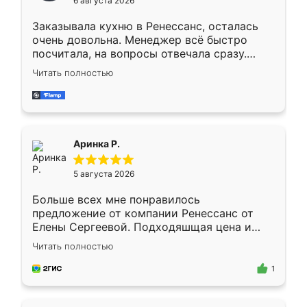
6 августа 2026
мебели буду заказывать только здесь.
Заказывала кухню в Ренессанс, осталась
очень довольна. Менеджер всё быстро
посчитала, на вопросы отвечала сразу.
Замерщик приехал в субботу, подошёл к
Читать полностью
делу со всей ответственностью. Собрали
за день, ребята работали аккуратно, даже
пыли почти не было. Качество отличное,
ящики ходят плавно, ничего не скрипит.
Всё подошло как влитое.
Аринка Р.
5 августа 2026
Больше всех мне понравилось
предложение от компании Ренессанс от
Елены Сергеевой. Подходяшщая цена и
короткие сроки изготовления. Приехавший
Читать полностью
для замера сотрудник Владислав
предложил по моему эскизу самый
1
подходящий вариант шкафа. Немного его
видоизменил, получилось даже лучше, чем