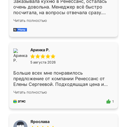
Заказывала кухню в Ренессанс, осталась
очень довольна. Менеджер всё быстро
посчитала, на вопросы отвечала сразу.
Замерщик приехал в субботу, подошёл к
Читать полностью
делу со всей ответственностью. Собрали
за день, ребята работали аккуратно, даже
пыли почти не было. Качество отличное,
ящики ходят плавно, ничего не скрипит.
Всё подошло как влитое.
Аринка Р.
5 августа 2026
Больше всех мне понравилось
предложение от компании Ренессанс от
Елены Сергеевой. Подходяшщая цена и
короткие сроки изготовления. Приехавший
Читать полностью
для замера сотрудник Владислав
предложил по моему эскизу самый
1
подходящий вариант шкафа. Немного его
видоизменил, получилось даже лучше, чем
я хотела.
Ярослава