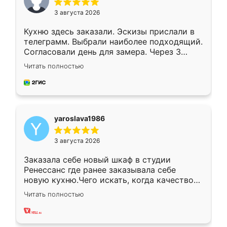
3 августа 2026
Кухню здесь заказали. Эскизы прислали в
телеграмм. Выбрали наиболее подходящий.
Согласовали день для замера. Через 3
недели кухня была уже готова. Остались
Читать полностью
довольны работой. Спасибо Ренессанс
мебель за качественную работу!
yaroslava1986
3 августа 2026
Заказала себе новый шкаф в студии
Ренессанс где ранее заказывала себе
новую кухню.Чего искать, когда качеством
вполне довольна. Служит кухня уже почти
Читать полностью
два года, нареканий нет.