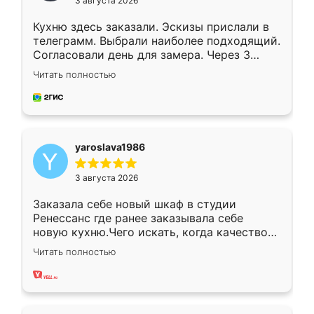
3 августа 2026
Кухню здесь заказали. Эскизы прислали в
телеграмм. Выбрали наиболее подходящий.
Согласовали день для замера. Через 3
недели кухня была уже готова. Остались
Читать полностью
довольны работой. Спасибо Ренессанс
мебель за качественную работу!
yaroslava1986
3 августа 2026
Заказала себе новый шкаф в студии
Ренессанс где ранее заказывала себе
новую кухню.Чего искать, когда качеством
вполне довольна. Служит кухня уже почти
Читать полностью
два года, нареканий нет.