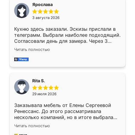
Ярослава
3 августа 2026
Кухню здесь заказали. Эскизы прислали в
телеграмм. Выбрали наиболее подходящий.
Согласовали день для замера. Через 3
недели кухня была уже готова. Остались
Читать полностью
довольны работой. Спасибо Ренессанс
мебель за качественную работу!
Rita S.
29 июля 2026
Заказывала мебель от Елены Сергеевой
Ренессанс. До этого рассматривала
несколько компаний, но в итоге выбрала
эту. Сначала обговорили условия, потом
Читать полностью
приехал замерщик, всё спокойно объяснил