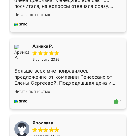
очень довольна. Менеджер всё быстро
посчитала, на вопросы отвечала сразу.
Замерщик приехал в субботу, подошёл к
Читать полностью
делу со всей ответственностью. Собрали
за день, ребята работали аккуратно, даже
пыли почти не было. Качество отличное,
ящики ходят плавно, ничего не скрипит.
Всё подошло как влитое.
Аринка Р.
5 августа 2026
Больше всех мне понравилось
предложение от компании Ренессанс от
Елены Сергеевой. Подходяшщая цена и
короткие сроки изготовления. Приехавший
Читать полностью
для замера сотрудник Владислав
предложил по моему эскизу самый
1
подходящий вариант шкафа. Немного его
видоизменил, получилось даже лучше, чем
я хотела.
Ярослава