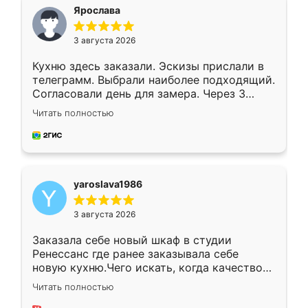
я хотела.
Ярослава
3 августа 2026
Кухню здесь заказали. Эскизы прислали в
телеграмм. Выбрали наиболее подходящий.
Согласовали день для замера. Через 3
недели кухня была уже готова. Остались
Читать полностью
довольны работой. Спасибо Ренессанс
мебель за качественную работу!
yaroslava1986
3 августа 2026
Заказала себе новый шкаф в студии
Ренессанс где ранее заказывала себе
новую кухню.Чего искать, когда качеством
вполне довольна. Служит кухня уже почти
Читать полностью
два года, нареканий нет.