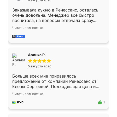
6 августа 2026
мебели буду заказывать только здесь.
Заказывала кухню в Ренессанс, осталась
очень довольна. Менеджер всё быстро
посчитала, на вопросы отвечала сразу.
Замерщик приехал в субботу, подошёл к
Читать полностью
делу со всей ответственностью. Собрали
за день, ребята работали аккуратно, даже
пыли почти не было. Качество отличное,
ящики ходят плавно, ничего не скрипит.
Всё подошло как влитое.
Аринка Р.
5 августа 2026
Больше всех мне понравилось
предложение от компании Ренессанс от
Елены Сергеевой. Подходяшщая цена и
короткие сроки изготовления. Приехавший
Читать полностью
для замера сотрудник Владислав
предложил по моему эскизу самый
1
подходящий вариант шкафа. Немного его
видоизменил, получилось даже лучше, чем