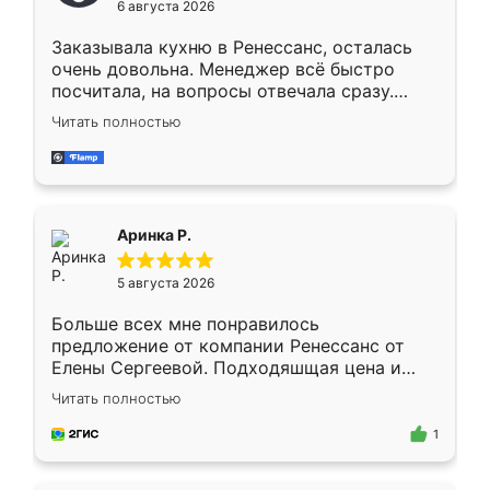
6 августа 2026
мебели буду заказывать только здесь.
Заказывала кухню в Ренессанс, осталась
очень довольна. Менеджер всё быстро
посчитала, на вопросы отвечала сразу.
Замерщик приехал в субботу, подошёл к
Читать полностью
делу со всей ответственностью. Собрали
за день, ребята работали аккуратно, даже
пыли почти не было. Качество отличное,
ящики ходят плавно, ничего не скрипит.
Всё подошло как влитое.
Аринка Р.
5 августа 2026
Больше всех мне понравилось
предложение от компании Ренессанс от
Елены Сергеевой. Подходяшщая цена и
короткие сроки изготовления. Приехавший
Читать полностью
для замера сотрудник Владислав
предложил по моему эскизу самый
1
подходящий вариант шкафа. Немного его
видоизменил, получилось даже лучше, чем