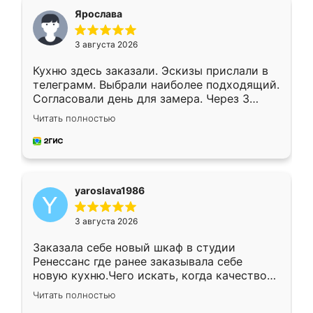
я хотела.
Ярослава
3 августа 2026
Кухню здесь заказали. Эскизы прислали в
телеграмм. Выбрали наиболее подходящий.
Согласовали день для замера. Через 3
недели кухня была уже готова. Остались
Читать полностью
довольны работой. Спасибо Ренессанс
мебель за качественную работу!
yaroslava1986
3 августа 2026
Заказала себе новый шкаф в студии
Ренессанс где ранее заказывала себе
новую кухню.Чего искать, когда качеством
вполне довольна. Служит кухня уже почти
Читать полностью
два года, нареканий нет.