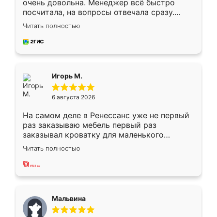
очень довольна. Менеджер всё быстро
посчитала, на вопросы отвечала сразу.
Замерщик приехал в субботу, подошёл к
Читать полностью
делу со всей ответственностью. Собрали
за день, ребята работали аккуратно, даже
пыли почти не было. Качество отличное,
ящики ходят плавно, ничего не скрипит.
Всё подошло как влитое.
Игорь М.
6 августа 2026
На самом деле в Ренессанс уже не первый
раз заказываю мебель первый раз
заказывал кроватку для маленького
ребёнка при его рождении ,во второй раз
Читать полностью
заказал шкаф-купе. По качеству очень
хорошее сборка достаточно быстрая,
также адекватные цены. До этого
сравнивал с разными конкурентами в этом
сегменте ,выбор у конкурентов куда
Мальвина
меньше, здесь же он более разнообразный.
Мне нравится ,если что-то потребуется из