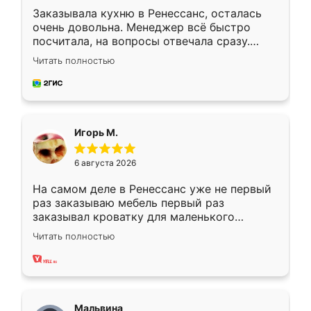
Заказывала кухню в Ренессанс, осталась
очень довольна. Менеджер всё быстро
посчитала, на вопросы отвечала сразу.
Замерщик приехал в субботу, подошёл к
Читать полностью
делу со всей ответственностью. Собрали
за день, ребята работали аккуратно, даже
пыли почти не было. Качество отличное,
ящики ходят плавно, ничего не скрипит.
Всё подошло как влитое.
Игорь М.
6 августа 2026
На самом деле в Ренессанс уже не первый
раз заказываю мебель первый раз
заказывал кроватку для маленького
ребёнка при его рождении ,во второй раз
Читать полностью
заказал шкаф-купе. По качеству очень
хорошее сборка достаточно быстрая,
также адекватные цены. До этого
сравнивал с разными конкурентами в этом
сегменте ,выбор у конкурентов куда
Мальвина