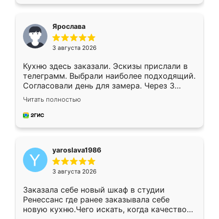
подходящий вариант шкафа. Немного его
видоизменил, получилось даже лучше, чем
я хотела.
Ярослава
3 августа 2026
Кухню здесь заказали. Эскизы прислали в
телеграмм. Выбрали наиболее подходящий.
Согласовали день для замера. Через 3
недели кухня была уже готова. Остались
Читать полностью
довольны работой. Спасибо Ренессанс
мебель за качественную работу!
yaroslava1986
3 августа 2026
Заказала себе новый шкаф в студии
Ренессанс где ранее заказывала себе
новую кухню.Чего искать, когда качеством