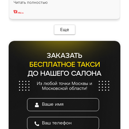
вполне довольна. Служит кухня уже почти
Читать полностью
два года, нареканий нет.
Еще
ЗАКАЗАТЬ
БЕСПЛАТНОЕ ТАКСИ
ДО НАШЕГО САЛОНА
Из любой точки Москвы и
Московской области!