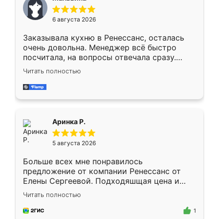
меньше, здесь же он более разнообразный.
Мне нравится ,если что-то потребуется из
6 августа 2026
мебели буду заказывать только здесь.
Заказывала кухню в Ренессанс, осталась
очень довольна. Менеджер всё быстро
посчитала, на вопросы отвечала сразу.
Замерщик приехал в субботу, подошёл к
Читать полностью
делу со всей ответственностью. Собрали
за день, ребята работали аккуратно, даже
пыли почти не было. Качество отличное,
ящики ходят плавно, ничего не скрипит.
Всё подошло как влитое.
Аринка Р.
5 августа 2026
Больше всех мне понравилось
предложение от компании Ренессанс от
Елены Сергеевой. Подходяшщая цена и
короткие сроки изготовления. Приехавший
Читать полностью
для замера сотрудник Владислав
предложил по моему эскизу самый
1