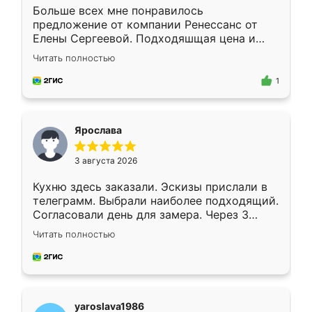
Больше всех мне понравилось
предложение от компании Ренессанс от
Елены Сергеевой. Подходяшщая цена и
короткие сроки изготовления. Приехавший
Читать полностью
для замера сотрудник Владислав
предложил по моему эскизу самый
1
подходящий вариант шкафа. Немного его
видоизменил, получилось даже лучше, чем
я хотела.
Ярослава
3 августа 2026
Кухню здесь заказали. Эскизы прислали в
телеграмм. Выбрали наиболее подходящий.
Согласовали день для замера. Через 3
недели кухня была уже готова. Остались
Читать полностью
довольны работой. Спасибо Ренессанс
мебель за качественную работу!
yaroslava1986