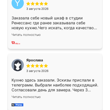
3 августа 2026
Заказала себе новый шкаф в студии
Ренессанс где ранее заказывала себе
новую кухню.Чего искать, когда качеством
вполне довольна. Служит кухня уже почти
Читать полностью
два года, нареканий нет.
Ярослава
3 августа 2026
Кухню здесь заказали. Эскизы прислали в
телеграмм. Выбрали наиболее подходящий.
Согласовали день для замера. Через 3
недели кухня была уже готова. Остались
Читать полностью
довольны работой. Спасибо Ренессанс
мебель за качественную работу!