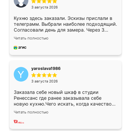
3 августа 2026
Кухню здесь заказали. Эскизы прислали в
телеграмм. Выбрали наиболее подходящий.
Согласовали день для замера. Через 3
недели кухня была уже готова. Остались
Читать полностью
довольны работой. Спасибо Ренессанс
мебель за качественную работу!
yaroslava1986
3 августа 2026
Заказала себе новый шкаф в студии
Ренессанс где ранее заказывала себе
новую кухню.Чего искать, когда качеством
вполне довольна. Служит кухня уже почти
Читать полностью
два года, нареканий нет.