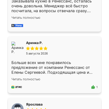
Заказывала кухню в Ренессанс, осталась
очень довольна. Менеджер всё быстро
посчитала, на вопросы отвечала сразу.
Замерщик приехал в субботу, подошёл к
Читать полностью
делу со всей ответственностью. Собрали
за день, ребята работали аккуратно, даже
пыли почти не было. Качество отличное,
ящики ходят плавно, ничего не скрипит.
Всё подошло как влитое.
Аринка Р.
5 августа 2026
Больше всех мне понравилось
предложение от компании Ренессанс от
Елены Сергеевой. Подходяшщая цена и
короткие сроки изготовления. Приехавший
Читать полностью
для замера сотрудник Владислав
предложил по моему эскизу самый
1
подходящий вариант шкафа. Немного его
видоизменил, получилось даже лучше, чем
я хотела.
Ярослава