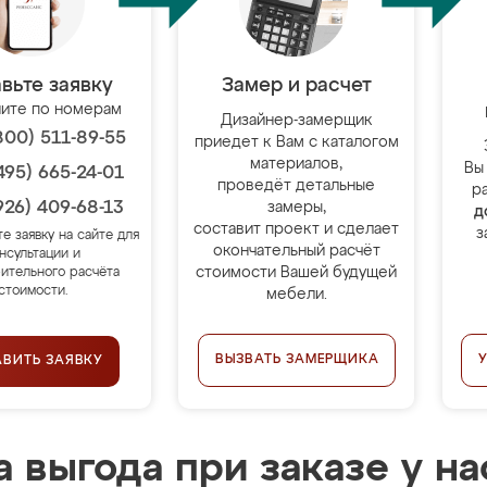
вьте заявку
Замер и расчет
ите по номерам
Дизайнер-замерщик
800) 511-89-55
приедет к Вам с каталогом
материалов,
Вы
495) 665-24-01
проведёт детальные
р
926) 409-68-13
замеры,
д
составит проект и сделает
з
те заявку на сайте для
окончательный расчёт
нсультации и
стоимости Вашей будущей
ительного расчёта
стоимости.
мебели.
ВЫЗВАТЬ ЗАМЕРЩИКА
АВИТЬ ЗАЯВКУ
 выгода при заказе у на