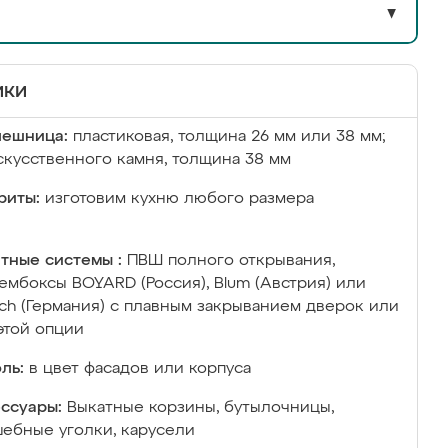
▼
ики
лешница:
пластиковая, толщина 26 мм или 38 мм;
скусственного камня, толщина 38 мм
риты:
изготовим кухню любого размера
тные системы :
ПВШ полного открывания,
ембоксы BOYARD (Россия), Blum (Австрия) или
ich (Германия) с плавным закрыванием дверок или
этой опции
ль:
в цвет фасадов или корпуса
ссуары:
Выкатные корзины, бутылочницы,
ебные уголки, карусели