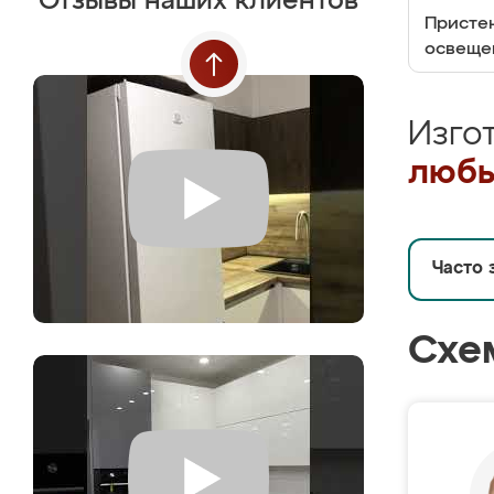
Отзывы наших клиентов
Пристен
освеще
Изго
любы
Часто 
Схе