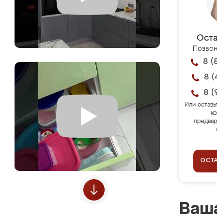
Оста
Позвон
8 (
8 (
8 (
Или оставь
ко
предвар
ОСТ
Ваша