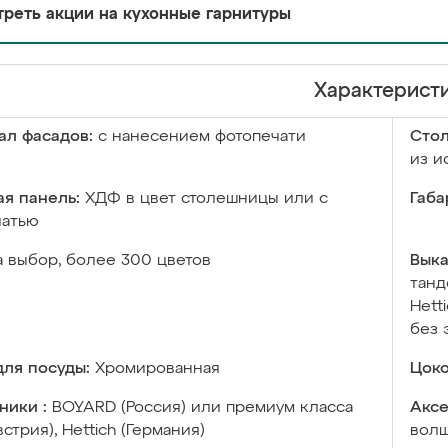
реть акции на кухонные гарнитуры
Характерист
ал фасадов:
с нанесением фотопечати
Сто
из и
я панель:
ХДФ в цвет столешницы или с
Габа
чатью
а выбор, более 300 цветов
Выка
танд
Hett
без 
ля посуды:
Хромированная
Цоко
ники :
BOYARD (Россия) или премиум класса
Аксе
встрия), Hettich (Германия)
волш