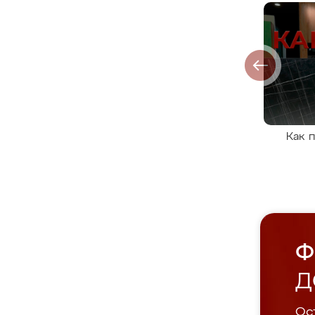
Как 
Ф
Д
Ост