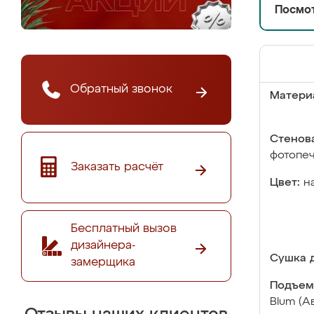
Посмот
Обратный звонок
Матери
Стенова
фотопе
Заказать расчёт
Цвет:
н
Бесплатный вызов
дизайнера-
Сушка д
замерщика
Подъем
Blum (А