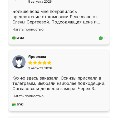
5 августа 2026
Больше всех мне понравилось
предложение от компании Ренессанс от
Елены Сергеевой. Подходяшщая цена и
короткие сроки изготовления. Приехавший
Читать полностью
для замера сотрудник Владислав
предложил по моему эскизу самый
1
подходящий вариант шкафа. Немного его
видоизменил, получилось даже лучше, чем
я хотела.
Ярослава
3 августа 2026
Кухню здесь заказали. Эскизы прислали в
телеграмм. Выбрали наиболее подходящий.
Согласовали день для замера. Через 3
недели кухня была уже готова. Остались
Читать полностью
довольны работой. Спасибо Ренессанс
мебель за качественную работу!