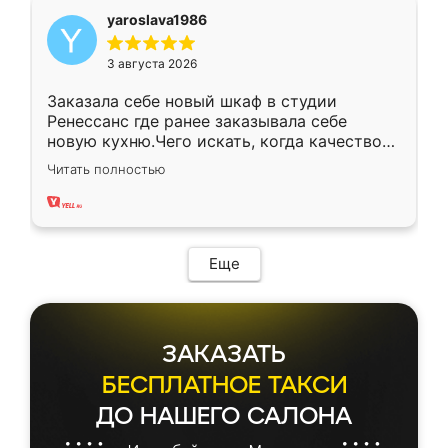
yaroslava1986
3 августа 2026
Заказала себе новый шкаф в студии
Ренессанс где ранее заказывала себе
новую кухню.Чего искать, когда качеством
вполне довольна. Служит кухня уже почти
Читать полностью
два года, нареканий нет.
Еще
ЗАКАЗАТЬ
БЕСПЛАТНОЕ ТАКСИ
ДО НАШЕГО САЛОНА