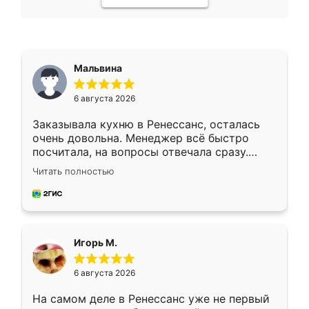
Мальвина
6 августа 2026
Заказывала кухню в Ренессанс, осталась
очень довольна. Менеджер всё быстро
посчитала, на вопросы отвечала сразу.
Замерщик приехал в субботу, подошёл к
Читать полностью
делу со всей ответственностью. Собрали
за день, ребята работали аккуратно, даже
пыли почти не было. Качество отличное,
ящики ходят плавно, ничего не скрипит.
Всё подошло как влитое.
Игорь М.
6 августа 2026
На самом деле в Ренессанс уже не первый