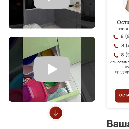
Оста
Позвон
8 (
8 (
8 (
Или оставь
ко
предвар
ОСТ
Ваша