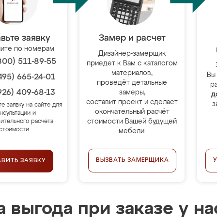
вьте заявку
Замер и расчет
ите по номерам
Дизайнер-замерщик
800) 511-89-55
приедет к Вам с каталогом
материалов,
Вы
495) 665-24-01
проведёт детальные
р
926) 409-68-13
замеры,
д
составит проект и сделает
з
те заявку на сайте для
окончательный расчёт
нсультации и
стоимости Вашей будущей
ительного расчёта
стоимости.
мебели.
ВЫЗВАТЬ ЗАМЕРЩИКА
АВИТЬ ЗАЯВКУ
 выгода при заказе у на