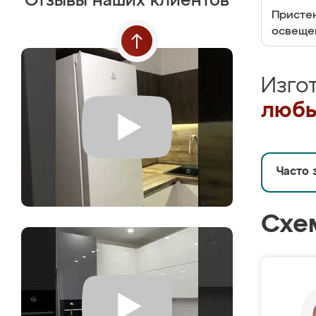
Отзывы наших клиентов
Пристен
освеще
Изго
любы
Часто 
Схе