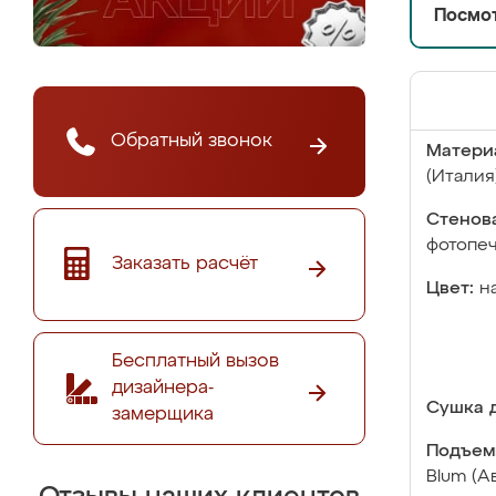
Посмот
Обратный звонок
Матери
(Италия
Стенова
фотопе
Заказать расчёт
Цвет:
н
Бесплатный вызов
дизайнера-
Сушка д
замерщика
Подъем
Blum (А