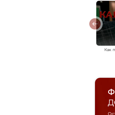
Как 
Ф
Д
Ост