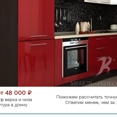
от 48 000 ₽
Поможем рассчитать точну
тр
верха и низа
Ответим менее, чем за 
тура в длину