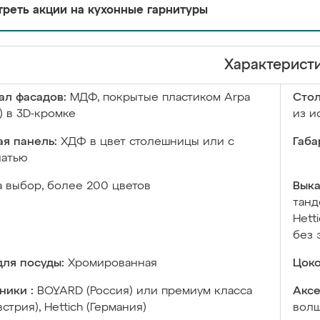
реть акции на кухонные гарнитуры
Характерист
ал фасадов:
МДФ, покрытые пластиком Arpa
Сто
) в 3D-кромке
из и
я панель:
ХДФ в цвет столешницы или с
Габа
чатью
а выбор, более 200 цветов
Выка
танд
Hett
без 
ля посуды:
Хромированная
Цоко
ники :
BOYARD (Россия) или премиум класса
Аксе
встрия), Hettich (Германия)
волш