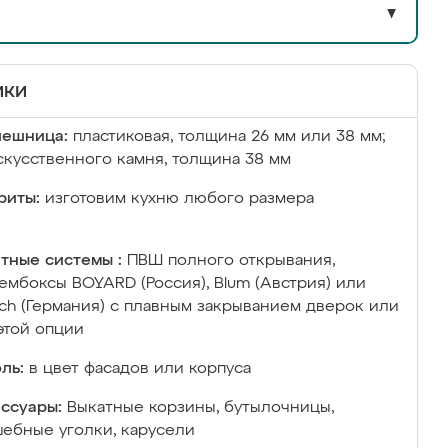
▼
ики
лешница:
пластиковая, толщина 26 мм или 38 мм;
скусственного камня, толщина 38 мм
риты:
изготовим кухню любого размера
тные системы :
ПВШ полного открывания,
ембоксы BOYARD (Россия), Blum (Австрия) или
ich (Германия) с плавным закрыванием дверок или
этой опции
ль:
в цвет фасадов или корпуса
ссуары:
Выкатные корзины, бутылочницы,
ебные уголки, карусели