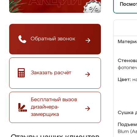
Посмот
Обратный звонок
Матери
Стенова
фотопе
Заказать расчёт
Цвет:
н
Бесплатный вызов
дизайнера-
Сушка д
замерщика
Подъем
Blum (А