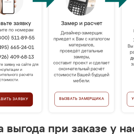
вьте заявку
Замер и расчет
ите по номерам
Дизайнер-замерщик
800) 511-89-55
приедет к Вам с каталогом
материалов,
Вы
495) 665-24-01
проведёт детальные
р
926) 409-68-13
замеры,
д
составит проект и сделает
з
те заявку на сайте для
окончательный расчёт
нсультации и
стоимости Вашей будущей
ительного расчёта
стоимости.
мебели.
ВЫЗВАТЬ ЗАМЕРЩИКА
АВИТЬ ЗАЯВКУ
 выгода при заказе у на