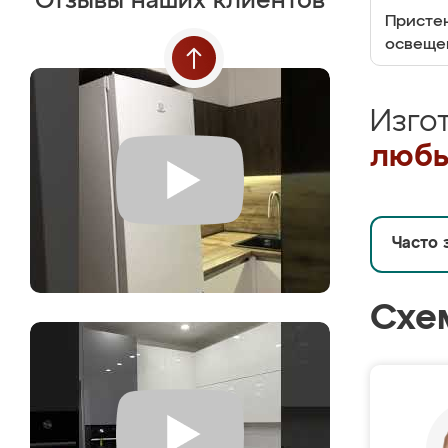
Отзывы наших клиентов
Пристен
освеще
Изго
любы
Часто 
Схе