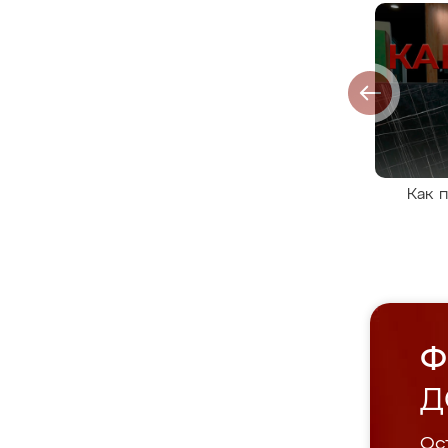
Как 
Ф
Д
Ост