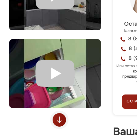
Оста
Позвон
8 (
8 (
8 (
Или оставь
ко
предвар
ОСТ
Ваша