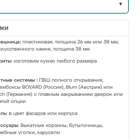
▼
ики
лешница:
пластиковая, толщина 26 мм или 38 мм;
скусственного камня, толщина 38 мм
риты:
изготовим кухню любого размера
тные системы :
ПВШ полного открывания,
ембоксы BOYARD (Россия), Blum (Австрия) или
ich (Германия) с плавным закрыванием дверок или
этой опции
ль:
в цвет фасадов или корпуса
ссуары:
Выкатные корзины, бутылочницы,
ебные уголки, карусели