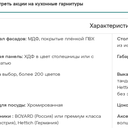
реть акции на кухонные гарнитуры
Характерист
ал фасадов:
МДФ, покрытые плёнкой ПВХ
Сто
из и
я панель:
ХДФ в цвет столешницы или с
Габа
чатью
а выбор, более 200 цветов
Выка
танд
Hett
без 
ля посуды:
Хромированная
Цоко
ники :
BOYARD (Россия) или премиум класса
Аксе
встрия), Hettich (Германия)
волш